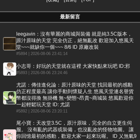
最新留言
leegavin：沒有華麗的商城與裝備 就是純3.5C版本，
原汁原味的天堂 完全仿正，絕無亂改 歡迎加入悠風天
堂~~~就缺你一個~~~ 8/6 ID 原廠改裝
#5894
| 2026-08-06 23:41:14
小志哥：好玩的天堂就在這裡 大家快點來玩吧 ID:邪
#5893
| 2026-08-06 23:24:46
尤諾：傳佳進化論：原汁原味的天堂 找回最初的感動
仿正程度最高 讓你手動到懷疑人生 悠風天堂連名譽貨
幣都沒得換 無掛機 無~變態~昂貴~商城裝 悠風歡迎你
一起輕鬆玩天堂 ID: 尤諾
#5892
| 2026-08-06 23:20:11
尾小寶：天改堂3.5C，原汁原味，完全的自立更生伺
服。 沒有亂的武器或裝備，也沒亂改的怪物地圖。 讓
你回憶最初的感動，歡迎大家一起來玩喔。 ID 乂煞氣9