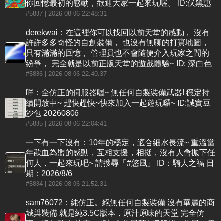
你回憶最初的感動，歡迎大家一起來玩喔。 ID:伏黑惠
#5887
| 2026-08-06 22:48:31
derekwai：在這裡你可以找回以前天堂的感動， 沒有
許許多多奇怪的自創裝備， 也沒有無聊的打寶地圖，
只有滿滿的回憶， 管理員也不會隨便介入玩家之間的
紛爭， 完全就是以前正版天堂的遊戲體驗~ ID: 深白色
#5886
| 2026-08-06 22:40:37
咩：全仿正的伺服器喔~ 無任何自製裝備武器! 穩定持
續開放中~ 趕快趕快~快來加入一起遊玩囉~ ID:誠實豆
沙包 20260806
#5885
| 2026-08-06 22:04:41
一下有一下沒有：10年的穩定，適合細水長流~ 重溫當
年歃血為盟的感動，互相支援，相挺，沒有人會拋下任
何人，一起來玩吧~ 請搜尋「#悠風」 ID：騎人之福 日
期：2026/8/6
#5884
| 2026-08-06 21:52:31
sam76072：純仿正。絕無任何自製裝備 沒有華麗的商
城與裝備 就是純3.5C版本，原汁原味的天堂 完全仿