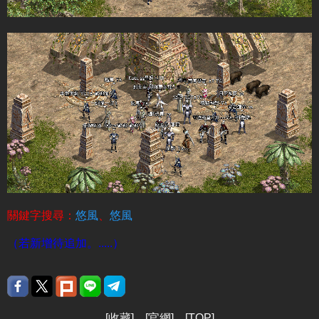
關鍵字搜尋：
悠風
、
悠風
（若新增待追加。.....）
[
收藏
] [
官網
] [
TOP
]