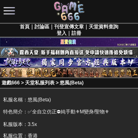
首頁
｜
討論區
｜
刊登宣傳文章
｜
天堂資料查詢
登入
｜
註冊
遊戲666
>
天堂私服列表
>
悠風(Beta)
私服名稱：
悠風(Beta)
特色簡介：
✅全自立仿正⛔純手動⚜️M變身/聖物⚜️
私服版本：3.5x
私服位置：香港