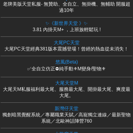
老牌美版天堂私服- 無贊助、全自立、無掛機、無輔助 開服超
過10年
✨《新世界天堂 》✨
3.81 內掛天M+ ，上班族輕鬆玩 !
大尾PC天堂
大尾PC天堂經典381版本震撼登場！曾經的熱血從未消失！
悠風(Beta)
✅全自立仿正⛔純手動⚜️M變身/聖物⚜️
大尾天堂M
大尾天M私服福利最大尾、服務最大尾、開掛最大尾、爽度最
大尾。
新灣仔天堂
獨創暗黑覺醒系統／專屬職業天賦／高寵獨立連線／最新聖物
系統／北歐神話陣營760