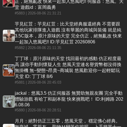
正，絕無亂改 快來一起加入悠風吧!! 伺服器：悠風。天
堂 遊戲id：富岡義勇
#5883
| 2026-08-06 21:31:21
芋見紅荳：芋見紅荳：比天堂經典服還經典 不需要跟
其他玩家排隊進入遊戲 沒有華麗的商城與裝備 就是純
3.5C版本，原汁原味的天堂 完全仿正，絕無亂改 快來
一起加入悠風吧!! ID:芋見紅荳 20260806
#5882
| 2026-08-06 21:11:35
丁丁球：原汁原味的天堂 找回最初的感動 仿正程度最
高 讓你手動到懷疑人生 悠風天堂連名譽貨幣都沒得換
無掛機 無~變態~昂貴~商城裝 悠風歡迎你一起輕鬆玩
天堂 ID: 丁丁球 8/6
#5881
| 2026-08-06 20:45:03
jackal：悠風3.5 仿正伺服器 無贊助無親友團 完全手動
體驗游戲 有哈丁和副本龍 快來挑戰吧！ ID:利姆路 202
6.08.06
#5880
| 2026-08-06 20:28:51
月月：絕對仿正三五零，悠風天堂， 穩定佛心經典。
無商城，零親友， 聖物Ｍ變等你挖掘， 上手簡單十一