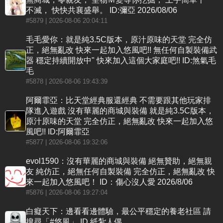
不滅， 快快共襄盛舉。 ID:彌亞 2026/08/06
#5879
| 2026-08-06 20:04:11
毛毛愛你：就是純3.5C版本，原汁原味的天堂 完全仿
正，絕無亂改 快來一起加入悠風吧!! 無任何自製裝備武
器 穩定持續開放中" 快來加入這個大家庭吧!! ID:煞氣毛
毛
#5878
| 2026-08-06 19:43:39
阿爾霏亞：比天堂經典服還經典 不需要跟其他玩家排
隊進入遊戲 沒有華麗的商城與裝備 就是純3.5C版本，
原汁原味的天堂 完全仿正，絕無亂改 快來一起加入悠
風吧!! ID:阿爾霏亞
#5877
| 2026-08-06 19:32:06
evol1590：沒有華麗的商城與裝備 絕無贊助，絕無親
友 純仿正，絕無任何自製裝備 完全仿正，絕無亂改 快
來一起加入悠風吧！ ID：傷心沒人愛 2026/8/06
#5876
| 2026-08-06 19:27:04
白癡天下：邊看看邊體驗，最公平穩定的養老社區 請
搜尋「#悠風」 ID 紙紮人偶