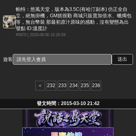
帕特：悠風天堂，版本為3.5C(有哈汀副本) 仿正全自
立，絕無掛機，GM抓很勤 商城只販賣加倍水、蠟燭包
等，無台幣裝 那最初原汁原味的感動，沒有變態為出
發點 ID:溫度計
#5870
| 2026-08-06 16:20:59
遊客
＜
232
233
234
235
236
發文時間：2015-03-10 21:42