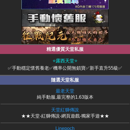
精選優質天堂私服
⭐露西天堂⭐
✅手動穩定懷舊養老✅機率公開無鎖寶✅新手直升55級✅
隨選天堂私服
最老天堂
純手動服,最完整的1.63版本
天堂紅獅傳說
★★天堂-紅獅傳說-網頁遊戲-獨家手遊★★
Linepoch