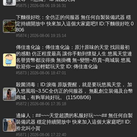
#5875
| 2026-08-06 19:16:31
下麵很好吃：全仿正的伺服器 無任何自製裝備武器 穩
定持續開放中 快來加入這個大家庭吧!! ID:下麵很好吃 0
806
#5874
| 2026-08-06 19:15:14
傳佳進化論：傳佳進化論：原汁原味的天堂 找回最初
的感動 仿正程度最高 讓你手動到懷疑人生 悠風天堂連
名譽貨幣都沒得換 無掛機 無~變態~昂貴~商城裝 悠風
歡迎你一起輕鬆玩天堂 ID: 傳佳進化論
#5873
| 2026-08-06 18:47:01
殺菌消毒：ID:淚殤 原版覺醒，就是要玩悠風天堂， 加
入悠風啦~3.5C全仿正的伺服器， 無亂創立裝備及台幣
商城，有夠單純好玩。 (115/08/06)
#5872
| 2026-08-06 17:35:18
邊緣人：##~~~天堂超讚的私服好玩~~~## 無任何自製
裝備武器 穩定持續開放中 快來加入這個大家庭吧!! ID:
拎北叫小賀
#5871
| 2026-08-06 17:22:40