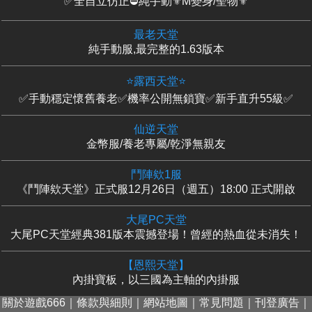
✅全自立仿正⛔純手動⚜️M變身/聖物⚜️
最老天堂
純手動服,最完整的1.63版本
⭐露西天堂⭐
✅手動穩定懷舊養老✅機率公開無鎖寶✅新手直升55級✅
仙逆天堂
金幣服/養老專屬/乾淨無親友
鬥陣欸1服
《鬥陣欸天堂》正式服12月26日（週五）18:00 正式開啟
大尾PC天堂
大尾PC天堂經典381版本震撼登場！曾經的熱血從未消失！
【恩熙天堂】
內掛寶板，以三國為主軸的內掛服
關於遊戲666
｜
條款與細則
｜
網站地圖
｜
常見問題
｜
刊登廣告
｜