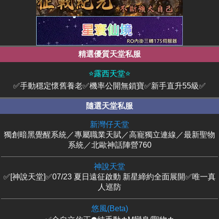
精選優質天堂私服
⭐露西天堂⭐
✅手動穩定懷舊養老✅機率公開無鎖寶✅新手直升55級✅
隨選天堂私服
新灣仔天堂
獨創暗黑覺醒系統／專屬職業天賦／高寵獨立連線／最新聖物
系統／北歐神話陣營760
神說天堂
✅[神說天堂]✅07/23 夏日遠征啟動 新星締約全面展開✅唯一真
人巡防
悠風(Beta)