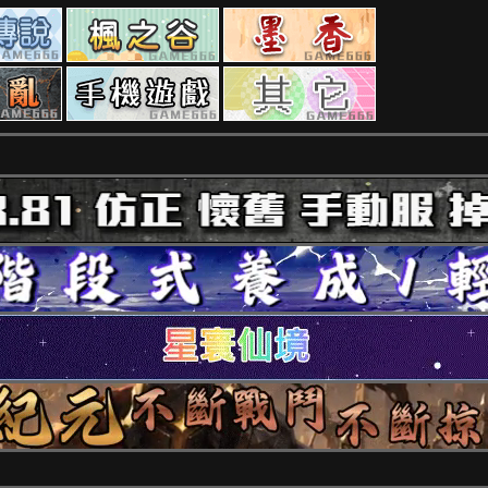
RO
楓
墨
私
之
香
服
谷
私
勇、
手
其
私
服
亂
游
它
服
私
私
私
服
服
服