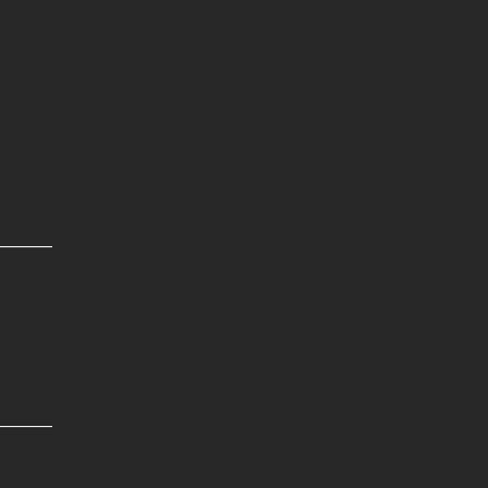
』
———
———