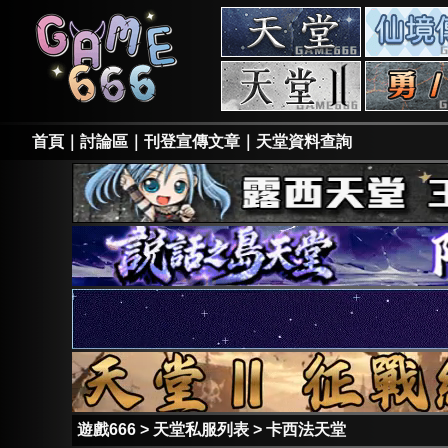
天
堂
私
天
服
堂
II
私
首頁
｜
討論區
｜
刊登宣傳文章
｜
天堂資料查詢
服
遊戲666
>
天堂私服列表
>
卡西法天堂