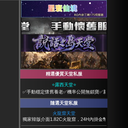
精選優質天堂私服
⭐露西天堂⭐
✅手動穩定懷舊養老✅機率公開無鎖寶✅新手直升55
隨選天堂私服
火龍窟天堂
獨家韓版介面1.82C火龍窟，24H內掛金幣不倒服