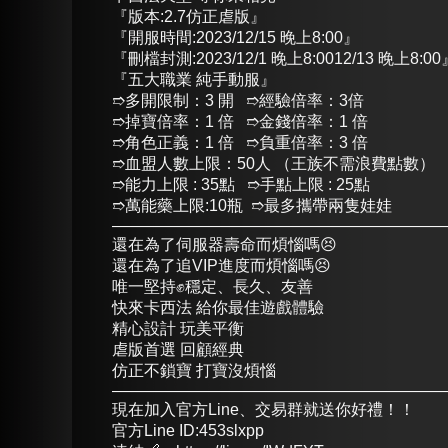
『版本:2.7仿正虐版』
『開服時間:2023/12/15 晚上8:00』
『刪檔封測:2023/12/1 晚上8:0012/13 晚上8:00
『五大職業 純手動服』
➱多開限制：3 開 ➱經驗倍率：3倍
➱掉寶倍率：1 倍 ➱金錢倍率：1 倍
➱角色正義：1 倍 ➱負重倍率：3 倍
➱血盟人數上限：50人 （王族不需浪費點數）
➱能力上限 : 35點 ➱手點上限 : 25點
➱萬能藥上限:10瓶 ➱最多攜帶兩隻娃娃
—————————————————————
還在為了伺服器壽命而煩惱嗎😣
還在為了追VIP進度而煩惱嗎😣
唯一堅持✊穩定、長久、友善
快來卡西法 給你最佳遊戲體驗
精心設計 玩美平衡
虐版首選 回顧經典
仿正不鎖寶 打寶沒煩惱
—————————————————————
現在加入官方Line、交易群就送你好禮！！
官方Line ID:453slxpp