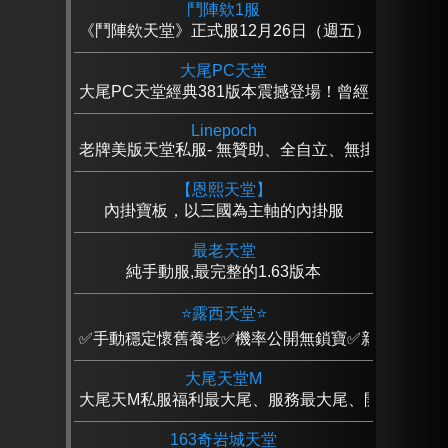
鬥陣欸1服
《鬥陣欸天堂》正式服12月26日（週五）18:00 正
大尾PC天堂
大尾PC天堂經典381版本震撼登場！曾經的熱血從
Linepoch
老牌美版天堂私服- 無贊助、全自立、無掛機、無輔助
【恩熙天堂】
內掛寶板，以三國為主軸的內掛服
最老天堂
純手動服,最完整的1.63版本
⭐露西天堂⭐
✅手動穩定懷舊養老✅機率公開無鎖寶✅新手直升55
大尾天堂M
大尾天M私服福利最大尾、服務最大尾、開掛最大尾
163奇岩城天堂