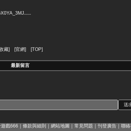
X0YA_3MJ......
收藏
] [
官網
] [
TOP
]
最新留言
遊戲666
｜
條款與細則
｜
網站地圖
｜
常見問題
｜
刊登廣告
｜
聯絡