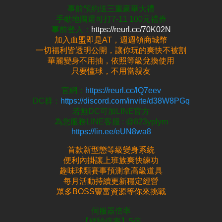
事前預約送三重豪華大禮
手動地圖還可打7-11 100元禮券
事前登入：
https://reurl.cc/70K02N
加入血盟即是AT，週週領商城幣
一切福利皆透明公開，讓你玩的爽快不被割
華麗變身不用抽，依照等級兌換使用
只要懂球，不用當親友
官網：
https://reurl.cc/lQ7eev
DC群：
https://discord.com/invite/d38W8PGq
若無DC可加LINE官方
為您服務
LINE客服 : @823yplym
https://lin.ee/eUN8wa8
首款新型態等級變身系統
便利內掛讓上班族爽快練功
趣味球類賽事預測拿高級道具
每月活動持續更新穩定經營
眾多BOSS豐富資源等你來挑戰
伺服器倍率
【經驗倍率】5倍