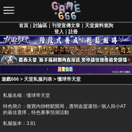
首頁
｜
討論區
｜
刊登宣傳文章
｜
天堂資料查詢
登入
｜
註冊
遊戲666
>
天堂私服列表
>
懂球帝天堂
私服名稱：
懂球帝天堂
特色簡介：
微寶內掛輕鬆開局，透明血盟週領✅個人與小AT
的最佳選擇，特色賽事預測活動
私服版本：3.81