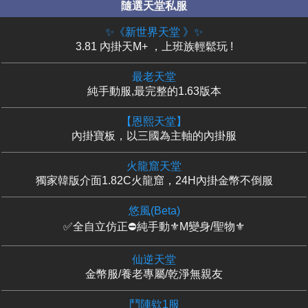
隨選天堂私服
✨《新世界天堂 》✨
3.81 內掛天M+ ，上班族輕鬆玩 !
最老天堂
純手動服,最完整的1.63版本
【恩熙天堂】
內掛寶板，以三國為主軸的內掛服
火龍窟天堂
獨家韓版介面1.82C火龍窟，24H內掛金幣不倒服
悠風(Beta)
✅全自立仿正⛔純手動⚜️M變身/聖物⚜️
仙逆天堂
金幣服/養老專屬/乾淨無親友
鬥陣欸1服