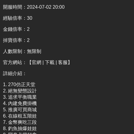
開服時間：2024-07-02 20:00
經驗倍率：30
金錢倍率：2
掉寶倍率：2
人數限制：無限制
官方網站：
【官網 | 下載 | 客服】
詳細介紹
：
1. 270仿正天堂
2. 絕無變態設計
3. 追求平衡職業
4. 內建免費掛機
5. 推廣可買商城
6. 在線租五階娃
7. 金幣爽吃三段
8. 釣魚抽爆娃娃