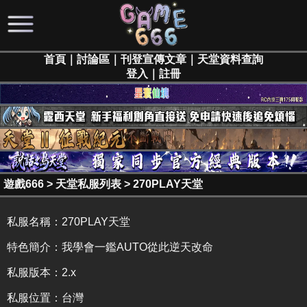
首頁
｜
討論區
｜
刊登宣傳文章
｜
天堂資料查詢
登入
｜
註冊
遊戲666
>
天堂私服列表
>
270PLAY天堂
私服名稱：
270PLAY天堂
特色簡介：
我學會一鑑AUTO從此逆天改命
私服版本：2.x
私服位置：台灣