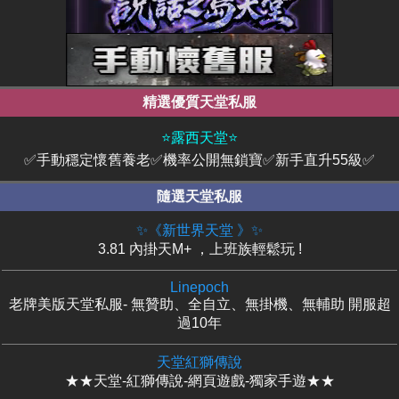
精選優質天堂私服
⭐露西天堂⭐
✅手動穩定懷舊養老✅機率公開無鎖寶✅新手直升55級✅
隨選天堂私服
✨《新世界天堂 》✨
3.81 內掛天M+ ，上班族輕鬆玩 !
Linepoch
老牌美版天堂私服- 無贊助、全自立、無掛機、無輔助 開服超
過10年
天堂紅獅傳說
★★天堂-紅獅傳說-網頁遊戲-獨家手遊★★