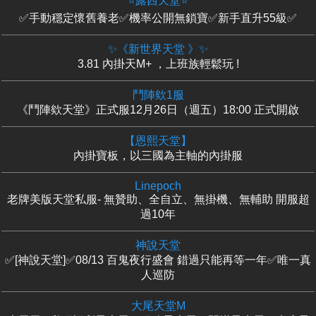
⭐露西天堂⭐
✅手動穩定懷舊養老✅機率公開無鎖寶✅新手直升55級✅
✨《新世界天堂 》✨
3.81 內掛天M+ ，上班族輕鬆玩 !
鬥陣欸1服
《鬥陣欸天堂》正式服12月26日（週五）18:00 正式開啟
【恩熙天堂】
內掛寶板，以三國為主軸的內掛服
Linepoch
老牌美版天堂私服- 無贊助、全自立、無掛機、無輔助 開服超
過10年
神說天堂
✅[神說天堂]✅08/13 百鬼夜行盛會 錯過只能再等一年✅唯一真
人巡防
大尾天堂M