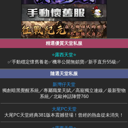
精選優質天堂私服
⭐露西天堂⭐
✅手動穩定懷舊養老✅機率公開無鎖寶✅新手直升55級✅
隨選天堂私服
新灣仔天堂
獨創暗黑覺醒系統／專屬職業天賦／高寵獨立連線／最新聖物
系統／北歐神話陣營760
大尾PC天堂
大尾PC天堂經典381版本震撼登場！曾經的熱血從未消失！