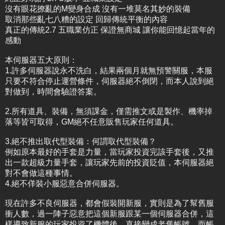
沒有眼花撩亂的M變身合成 沒有一堆莫名其妙的裝備
取消那些亂七八糟的設定 回歸傳統平衡的內容
真正的傳統2.7 五職業仿正 保證無商城 讓你能回憶起當年的
感動
本伺服器五大原則：
1.許多伺服器說永不洗白，結果兩個月就無預警關服，本服
只要不符合停止運營條件，伺服器絕不倒閉，而本人說到絕
對做到，時間會驗證答案。
2.所有道具、裝備，無須課金，僅需推文或是製作、機率掉
落等皆可取得，GM絕不任意販售玩家任何道具。
3.絕不推出取代型裝備：何謂取代型裝備？
例如原本最好的手套是力量，當玩家投資完該手套後，又推
出一款超級力量手套，讓玩家先前的投資貶值，本伺服器絕
對不會做這種事情。
4.絕不佯裝小服惡意合併伺服器。
現在許多不良伺服器，都會假裝開新服，實則是為了幫舊服
衝人數，過一陣子惡意把這個新服跟某一個伺服器合併，這
樣導致新服的玩家投資了機體後，直接變成老舊帳號，而帳