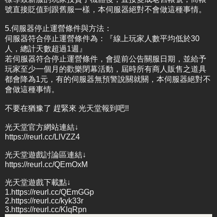
號直接貶值到跟舊服一樣，本伺服器絕對不會做這種事情。
5.伺服器停止運營條件與方法：
伺服器符合停止運營條件為：『線上玩家人數平均低於30
人，總計天數超過1週』
若伺服器符合停止運營條件，會提前公告關服日期，並給予
玩家至少一個月的歡樂閉幕活動，屆時所有商人販售之道具
都會降為1元，有的伺服器無預警說關就關，本伺服器絕對不
會做這種事情。
不要在猶豫了 趕緊來 光天堂報到吧!!
光天堂官方網站連結↓
https://reurl.cc/LlVZZ4
光天堂遊戲討論區連結↓
https://reurl.cc/QEmOxM
光天堂遊戲下載點↓
1.https://reurl.cc/QEmGGp
2.https://reurl.cc/kyk33r
3.https://reurl.cc/KlqRpn