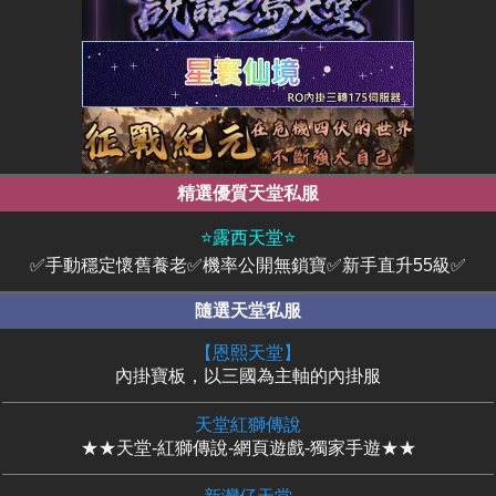
精選優質天堂私服
⭐露西天堂⭐
✅手動穩定懷舊養老✅機率公開無鎖寶✅新手直升55級✅
隨選天堂私服
【恩熙天堂】
內掛寶板，以三國為主軸的內掛服
天堂紅獅傳說
★★天堂-紅獅傳說-網頁遊戲-獨家手遊★★