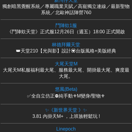
新灣仔天堂
獨創暗黑覺醒系統／專屬職業天賦／高寵獨立連線／最新聖物
系統／北歐神話陣營760
鬥陣欸1服
《鬥陣欸天堂》正式服12月26日（週五）18:00 正式開啟
林德拜爾天堂
👑天堂210【光與影】設計💟台版風格+美版經典
大尾天堂M
大尾天M私服福利最大尾、服務最大尾、開掛最大尾、爽度最
大尾。
悠風(Beta)
✅全自立仿正⛔純手動⚜️M變身/聖物⚜️
✨《新世界天堂 》✨
3.81 內掛天M+ ，上班族輕鬆玩 !
Linepoch