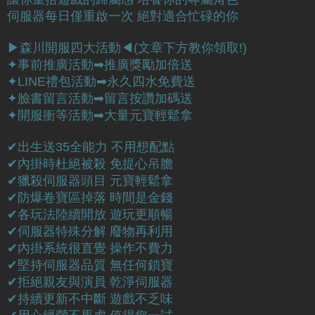
伺服器每日僅重啟一次 絕對適合忙碌的你
▶森川開服四大活動◀(文章下方教你領取!)
✦事前推廣活動➡︎推廣獎勵加倍送
✦LINE禮包活動➡︎永久四水免費送
✦臉書留言活動➡︎留言按讚加碼送
✦開服衝等活動➡︎大量元寶輕鬆拿
✔出生送35全能力 不用想配點
✔內掛時杜絕被殺 免提心吊膽
✔獵殺伺服器頭目 元寶輕鬆拿
✔防爆卷寶區掉落 時間是金錢
✔各玩法陸續開放 遊玩更順暢
✔伺服器特殊分解 廢物再利用
✔內掛系統很直覺 操作不費力
✔堅持伺服器品質 無任何鎖寶
✔拒絕親友與演員 乾淨伺服器
✔持續更新不中斷 遊戲不乏味