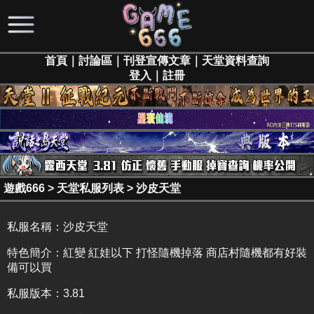
首頁
｜
討論區
｜
刊登宣傳文章
｜
天堂資料查詢
登入
｜
註冊
遊戲666
>
天堂私服列表
>
沙皮天堂
私服名稱：
沙皮天堂
特色簡介：
紅變 紅娃以下 打怪隨機掉落 商店村隨機都有好裝
備可以買
私服版本：3.81