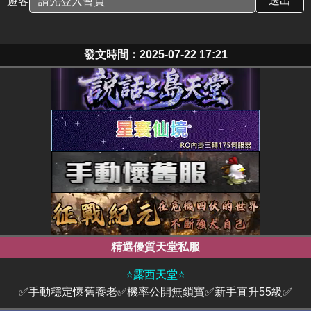
遊客
發文時間：2025-07-22 17:21
精選優質天堂私服
⭐露西天堂⭐
✅手動穩定懷舊養老✅機率公開無鎖寶✅新手直升55級✅