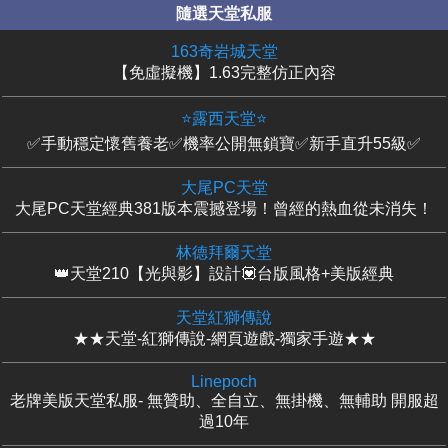
隨選天堂私服
163奇岩城天堂
【免虛擬機】1.63完整仿正內容
⭐露西天堂⭐
✅手動穩定懷舊養老✅機率公開無鎖寶✅新手直升55級✅
大尾PC天堂
大尾PC天堂經典381版本震撼登場！曾經的熱血從未消失！
林德拜爾天堂
👑天堂210【光與影】設計💟台版風格+美版經典
天堂紅獅傳說
★★天堂-紅獅傳說-網頁遊戲-獨家手遊★★
Linepoch
老牌美版天堂私服- 無贊助、全自立、無掛機、無輔助 開服超
過10年