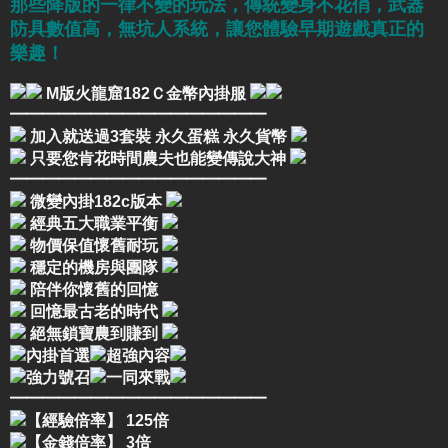
那些降版的一律不變的玩法，傳統變身不花俏，武器
防具數值高，無坑人系統，讓您體驗早期遊戲真正的
樂趣！
M版火龍窟182Ｃ金幣內掛服
━━━━━━━━━━━━━━━━
加入就送過3套裝 永久蛋糕 永久貨幣
只要您肯花時間農夫也能變傳說大神
━━━━━━━━━━━━━━━━
微變內掛182c版本
經典五大職業平衡
物價保值懷舊耐玩
穩定的機房與團隊
陪伴你懷舊的回憶
回憶最古老的時代
絕無鎖寶農到賺到
內掛首選
超強內容
強力號召
一同來戰
━━━━━━━━━━━━━━━━
【經驗倍率】 125倍
【金錢倍率】 3倍