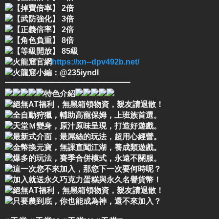
【掉寶倍率】 2倍
【武防強化】 3倍
【正義倍率】 2倍
【角色負重】 8倍
【等級開放】 85級
火龍窟官網
https://xn--dpv492b.net/
火龍窟小編：@235iyndl
━━━━━━━━━━━━━━━━
特色介紹
絕無AT福利，無黑箱領物資，親友請退散！
全自動狩獵，輔助高寵保姆，上班族首選。
天堂Ｍ變身，原汁原味呈現，打造好遊戲。
最新式介面，最屌絲的玩法，超用心經營。
金幣換元寶，無課直闖江湖，養成類遊戲。
爆多的玩法，賽季合併模式，永遠不關服。
這一次您不來加入，那您下一次要何時呢？
加入就送永久巧克力蛋糕與永久名譽貨幣！
絕無AT福利，無黑箱領物資，親友請退散！
只要農到底，你也能成為神，還不來加入？