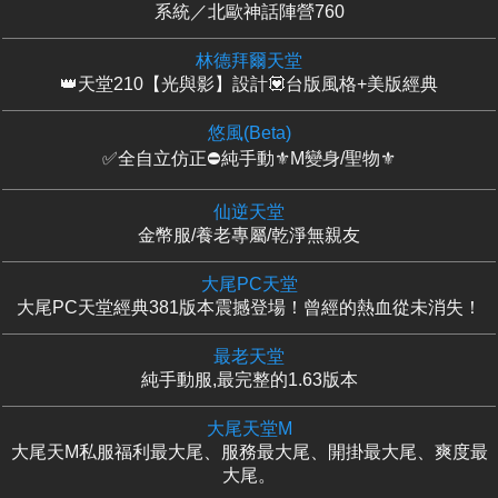
系統／北歐神話陣營760
林德拜爾天堂
👑天堂210【光與影】設計💟台版風格+美版經典
悠風(Beta)
✅全自立仿正⛔純手動⚜️M變身/聖物⚜️
仙逆天堂
金幣服/養老專屬/乾淨無親友
大尾PC天堂
大尾PC天堂經典381版本震撼登場！曾經的熱血從未消失！
最老天堂
純手動服,最完整的1.63版本
大尾天堂M
大尾天M私服福利最大尾、服務最大尾、開掛最大尾、爽度最
大尾。