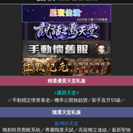
精選優質天堂私服
⭐露西天堂⭐
✅手動穩定懷舊養老✅機率公開無鎖寶✅新手直升55級✅
隨選天堂私服
新灣仔天堂
獨創暗黑覺醒系統／專屬職業天賦／高寵獨立連線／最新聖物