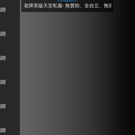
老牌美版天堂私服- 無贊助、全自立、無掛機、無輔助
撼開
撼開
撼開
撼開
撼開
撼開