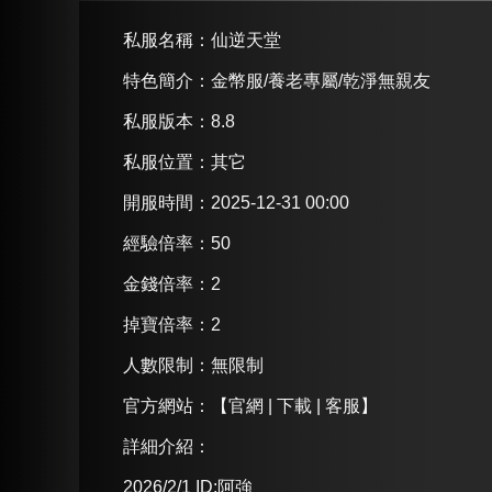
私服名稱：
仙逆天堂
特色簡介：
金幣服/養老專屬/乾淨無親友
私服版本：8.8
私服位置：其它
開服時間：2025-12-31 00:00
經驗倍率：50
金錢倍率：2
掉寶倍率：2
人數限制：無限制
官方網站：
【官網 | 下載 | 客服】
詳細介紹
：
2026/2/1 ID:阿強