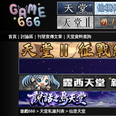
天
堂
私
天
服
堂
II
私
首頁
｜
討論區
｜
刊登宣傳文章
｜
天堂資料查詢
服
遊戲666
>
天堂私服列表
>
仙逆天堂