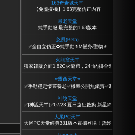
163奇岩城天堂
【免虛擬機】1.63完整仿正內容
最老天堂
純手動服,最完整的1.63版本
悠風(Beta)
✅全自立仿正⛔純手動⚜️M變身/聖物⚜️
火龍窟天堂
獨家韓版介面1.82C火龍窟，24H內掛金幣不倒服
⭐露西天堂⭐
✅手動穩定懷舊養老✅機率公開無鎖寶✅新手直升55
神說天堂
✅[神說天堂]✅07/23 夏日遠征啟動 新星締約全面
大尾PC天堂
大尾PC天堂經典381版本震撼登場！曾經的熱血從
Linepoch