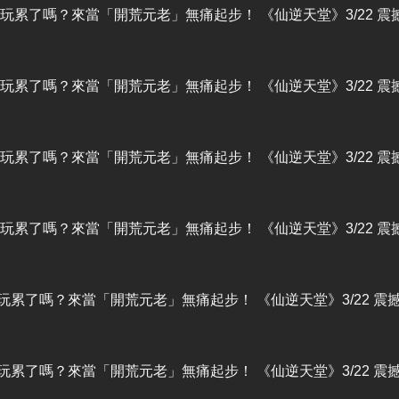
那個誰 經典服玩累了嗎？來當「開荒元老」無痛起步！ 《仙逆天堂》3/22 震
那個誰 經典服玩累了嗎？來當「開荒元老」無痛起步！ 《仙逆天堂》3/22 震
那個誰 經典服玩累了嗎？來當「開荒元老」無痛起步！ 《仙逆天堂》3/22 震
那個誰 經典服玩累了嗎？來當「開荒元老」無痛起步！ 《仙逆天堂》3/22 震
個誰 經典服玩累了嗎？來當「開荒元老」無痛起步！ 《仙逆天堂》3/22 震
個誰 經典服玩累了嗎？來當「開荒元老」無痛起步！ 《仙逆天堂》3/22 震