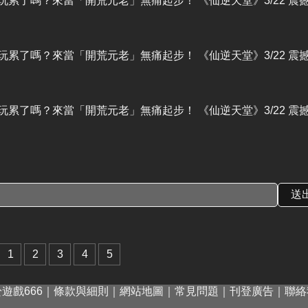
個誰 經典服玩累了嗎？來當「開荒元老」無痛起步！ 《仙逆天堂》3/22 震
個誰 經典服玩累了嗎？來當「開荒元老」無痛起步！ 《仙逆天堂》3/22 震
個誰 經典服玩累了嗎？來當「開荒元老」無痛起步！ 《仙逆天堂》3/22 震
1
2
3
4
5
遊戲666
｜
條款與細則
｜
網站地圖
｜
常見問題
｜
刊登廣告
｜
聯絡