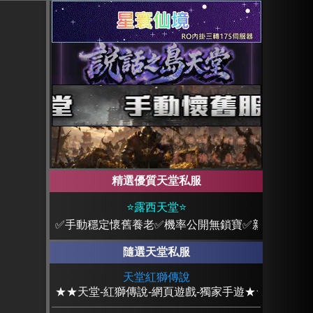
精選優質天堂私服
⭐露西天堂⭐
✅手動穩定懷舊養老✅機率公開無鎖寶✅新手直升55
隨選天堂私服
天堂紅獅傳說
★★天堂-紅獅傳說-網頁遊戲-獨家手遊★★