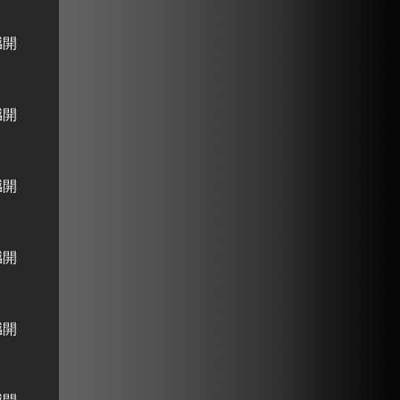
撼開
撼開
撼開
撼開
撼開