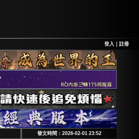
登入
｜
註冊
發文時間：2026-02-01 23:52