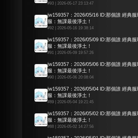
#93
| 2026-05-17 23:13:47
jw159357：2026/05/16 ID:那
服：無課最後淨土！
#92
| 2026-05-16 19:38:14
jw159357：2026/05/09 ID:那
服：無課最後淨土！
#91
| 2026-05-09 19:57:26
jw159357：2026/05/06 ID:那
服：無課最後淨土！
#90
| 2026-05-06 20:08:04
jw159357：2026/05/04 ID:那
服：無課最後淨土！
#89
| 2026-05-04 19:21:45
jw159357：2026/05/02 ID:那
服：無課最後淨土！
#88
| 2026-05-02 14:27:56