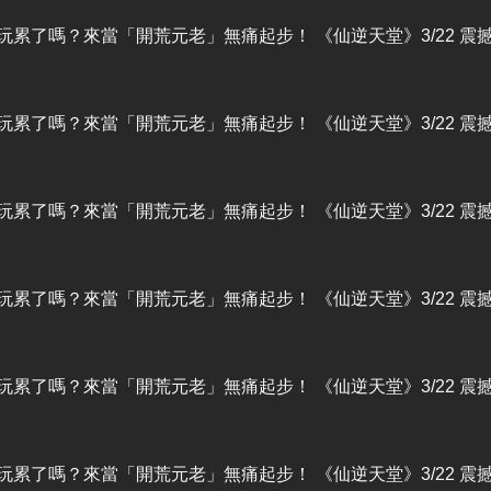
個誰 經典服玩累了嗎？來當「開荒元老」無痛起步！ 《仙逆天堂》3/22 震
個誰 經典服玩累了嗎？來當「開荒元老」無痛起步！ 《仙逆天堂》3/22 震
個誰 經典服玩累了嗎？來當「開荒元老」無痛起步！ 《仙逆天堂》3/22 震
個誰 經典服玩累了嗎？來當「開荒元老」無痛起步！ 《仙逆天堂》3/22 震
個誰 經典服玩累了嗎？來當「開荒元老」無痛起步！ 《仙逆天堂》3/22 震
個誰 經典服玩累了嗎？來當「開荒元老」無痛起步！ 《仙逆天堂》3/22 震