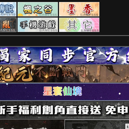
RO
楓
墨
私
之
香
服
谷
私
勇、
手
其
私
服
亂
游
它
服
私
私
私
服
服
服