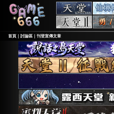
天
堂
私
天
服
堂
II
私
首頁
｜
討論區
｜
刊登宣傳文章
服