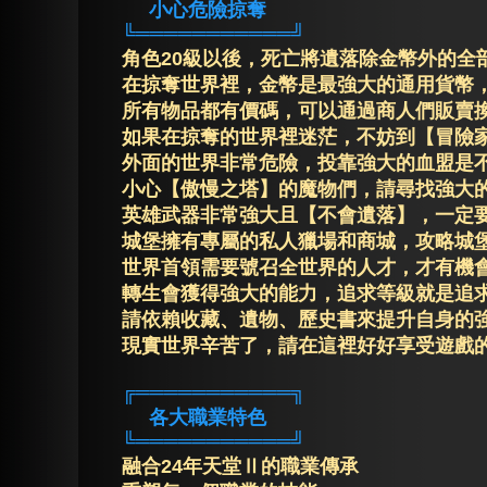
小心危險掠奪
╚═══════════╝
角色20級以後，死亡將遺落除金幣外的全
在掠奪世界裡，金幣是最強大的通用貨幣
所有物品都有價碼，可以通過商人們販賣
如果在掠奪的世界裡迷茫，不妨到【冒險
外面的世界非常危險，投靠強大的血盟是
小心【傲慢之塔】的魔物們，請尋找強大
英雄武器非常強大且【不會遺落】，一定
城堡擁有專屬的私人獵場和商城，攻略城
世界首領需要號召全世界的人才，才有機
轉生會獲得強大的能力，追求等級就是追
請依賴收藏、遺物、歷史書來提升自身的
現實世界辛苦了，請在這裡好好享受遊戲
╔═══════════╗
各大職業特色
╚═══════════╝
融合24年天堂Ⅱ的職業傳承