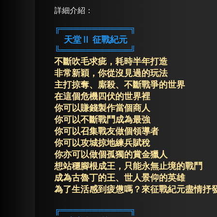
詳細介紹
：
╔═══════════╗
天堂Ⅱ 征戰紀元
╚═══════════╝
不斷吹毛求疵，耗時半年打造
非常新穎，你從沒見過的玩法
主打掠奪、廝殺、不斷戰爭的世界
在這個危機四伏的世界裡
你可以賺錢製作當個商人
你可以不斷戰鬥成為最強
你可以召集戰友做個領導者
你可以攻城掠地練兵賦稅
你亦可以做個孤獨的賞金獵人
想站穩腳根成王，只能永無止境的戰鬥
成為古魯丁的王、世人景仰的英雄
為了生活感到疲憊嗎？來征戰紀元盡情抒
╔═══════════╗