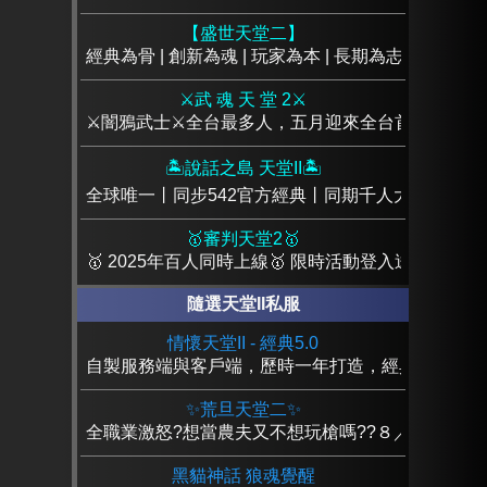
【盛世天堂二】
經典為骨 | 創新為魂 | 玩家為本 | 長期為志
⚔️武 魂 天 堂 2⚔️
⚔️闇鴉武士⚔️全台最多人，五月迎來全台首創變身系
🏝️說話之島 天堂II🏝️
全球唯一丨同步542官方經典丨同期千人大服丨搬磚
🥇審判天堂2🥇
🥇 2025年百人同時上線🥇 限時活動登入送+25頂級
隨選天堂II私服
情懷天堂II - 經典5.0
自製服務端與客戶端，歷時一年打造，經典重現亞丁
✨荒旦天堂二✨
全職業激怒?想當農夫又不想玩槍嗎??８／２1
黑貓神話 狼魂覺醒