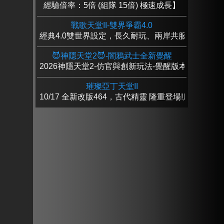
經驗倍率：5倍 (組隊 15倍) 極速成長】
戰歌天堂II-雙界爭霸4.0
經典4.0雙世界設定，長久耐玩、兩岸共服、特色卡
😈神隱天堂2😈-闇鴉武士全新覺醒
2026神隱天堂2-仿官與創新玩法-覺醒版本
璀璨亞丁天堂II
10/17 全新改版464，古代精靈 隆重登場!慶開服