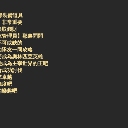
部裝備道具
，非常重要
換取錢財
家管理員】那裏問問
不可或缺的
的隊友一同攻略
要成為奧林匹亞英雄
堡成為主宰世界的王吧
會成功討伐
求卓越
強度吧
的樂趣吧