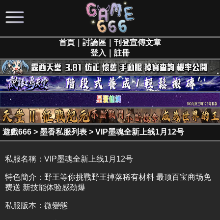
首頁
｜
討論區
｜
刊登宣傳文章
登入
｜
註冊
遊戲666
>
墨香私服列表
>
VIP墨魂全新上线1月12号
私服名稱：
VIP墨魂全新上线1月12号
特色簡介：
野王等你挑戰野王掉落稀有材料 最顶百宝商场免
费送 新技能体验感劲爆
私服版本：微變態