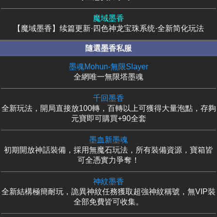
魔域墨香
【魔域墨香】续篇更新·四色神龙宝珠系统·全新简化玩法
隨選墨香私服
墨魂Mohun-無限Slayer
全網唯一無限塔墨魂
千回墨香
全新玩法，開局直接放100轉，百轉以上可獲得大量泡點，存夠
元寶即可購買+90全套
墨血新墨魂
初期開放神話裝備，採用無魔石玩法，所有裝備資源，寶箱皆
可全憑實力爭奪！
神紋墨香
全新結構極簡耐玩，詭異神紋任務獲取超強神紋稱號，無VIP裝
全部免費皆可收集。