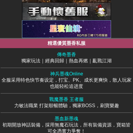
精選優質墨香私服
傳奇墨香
獨家玩法｜經典回歸｜熱血再燃｜亂戰江湖
神兵墨魂Online
全服采用特色快节奏设定，打宝、PK、成长更爽快，散人玩家
也能轻松追进度
戰魔墨香 王者服
力敏法職業 打架順暢體驗，獨家BOSS，刷寶樂趣
墨血新墨魂
初期開放神話裝備，採用無魔石玩法，所有裝備資源，寶箱皆
可全憑實力爭奪！