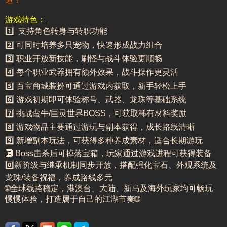
游戏特色：
1️⃣ 支持角色转身与转职功能
2️⃣ 可同时培养多只宠物，快速形成战力组合
3️⃣ 职业开放新技能，刷怪与战斗体验更顺畅
4️⃣ 每个职业武器拥有额外效果，战斗操作更灵活
5️⃣ 百宝商城装扮可通过游戏内获取，新手轻松上手
6️⃣ 游戏初期即可体验称号、武器、龙珠等基础系统
7️⃣ 挑战蛮牛/巨灵世界BOSS，可获取稀有材料奖励
8️⃣ 游戏物品主要通过游玩与副本获得，成长路线清晰
9️⃣ 新增副本玩法，可获得多种养成素材，适合长期游玩
🔟 Boss击杀后可掉落宝箱，玩家通过游戏进程可获得装备
0️⃣新阶级与继承机制同步开放，搭配强化宝石、外观系统及
龙珠/装备祝福，养成路线多元
🌐全球线路稳定，港澳台、大陆、新马及海外玩家均可畅玩
慢慢体验，打造属于自己的江湖节奏🌐