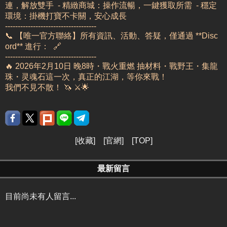
連，解放雙手
- 精緻商城：操作流暢，一鍵獲取所需
- 穩定
環境：掛機打寶不卡關，安心成長
------------------------------------
📞 【唯一官方聯絡】
所有資訊、活動、答疑，僅通過 **Disc
ord** 進行：
🔗
------------------------------------
🔥 2026年2月10日 晚8時・戰火重燃
抽材料・戰野王・集龍
珠・灵魂石
這一次，真正的江湖，等你來戰！
我們不見不散！ 🦄 ⚔️🌟
[
收藏
] [
官網
] [
TOP
]
最新留言
目前尚未有人留言...