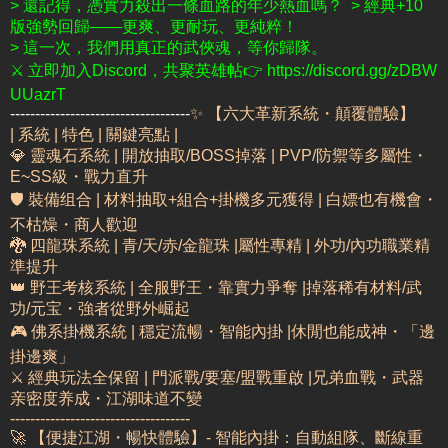
> 還記得，憑實力殺出一條血路的年少熱血嗎？
> 經典+10
版強勢回歸——更爽、更耐玩、更純粹！
> 這一次，我們用真正的武俠魂，等你歸隊。
⚔️ 立即加入Discord，共聚英雄帖
👉 https://discord.gg/zDBW
UUazrT
------------------------------------
✨ 【六大革新系統・顛覆體驗】
| 系統 | 特色 | 關鍵亮點 |
💎 靈魂石系統 | 開放抽取/BOSS掉落 |
PVP/防禦等多屬性・
E~SS級・戰力直升
🛡️ 裝備组合 | 材料抽取+組合+掛機多元獲得 |
白嫖也有機會・
不枯燥・商人歡迎
🐉 四龍珠系統 | 青/天/赤/金龍珠 |
屬性專精 | 外功/內功職業精
準提升
👑 野王考核系統 | 全服野王・靠實力爭奪 |
掉落稀有材料/武
功/元宝・強者從野外崛起
🎮 佛系掛機系統 | 穩定流暢・智能內掛 |
休閒也能成神・「邊
掛邊爽」
⚔️ 經典玩法全保留 | 門派戰/要塞/盟戰重啟 |
兄弟血戰・武器
亲密度养成・江湖味道不變
------------------------------------
🚀 【便捷江湖・暢快體驗】
- 智能內掛：自動組隊、斷線重