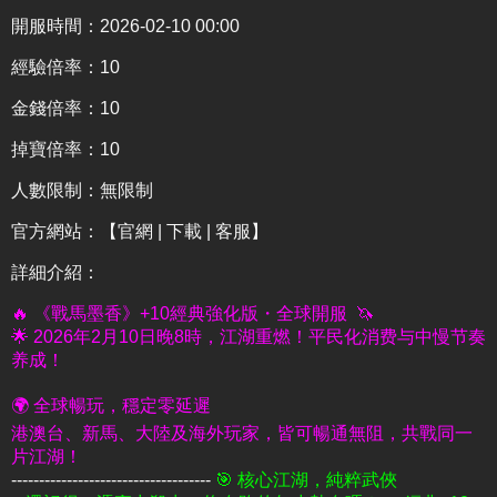
開服時間：2026-02-10 00:00
經驗倍率：10
金錢倍率：10
掉寶倍率：10
人數限制：無限制
官方網站：
【官網 | 下載 | 客服】
詳細介紹
：
🔥 《戰馬墨香》+10經典強化版・全球開服 🦄
🌟 2026年2月10日晚8時，江湖重燃！平民化消费与中慢节奏
养成！
🌍 全球暢玩，穩定零延遲
港澳台、新馬、大陸及海外玩家，皆可暢通無阻，共戰同一
片江湖！
------------------------------------
🎯 核心江湖，純粹武俠