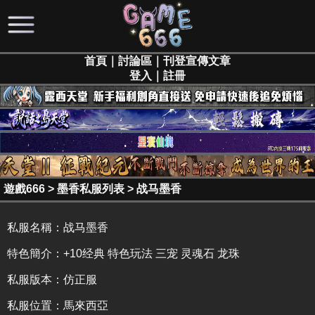
首頁
｜
討論區
｜
刊登宣傳文章
登入
｜
註冊
遊戲666
>
墨香私服列表
>
战马墨香
私服名稱：
战马墨香
特色簡介：
+10经典 特色玩法 三宠 灵魂石 龙珠
私服版本：仿正服
私服位置：馬來西亞