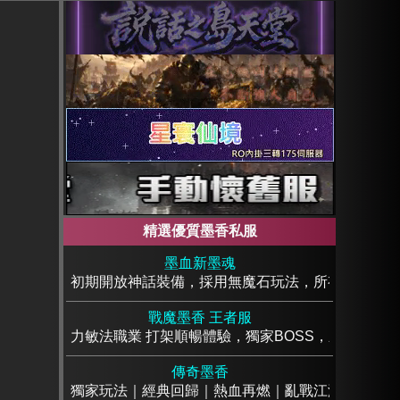
精選優質墨香私服
墨血新墨魂
初期開放神話裝備，採用無魔石玩法，所有裝備資源
戰魔墨香 王者服
力敏法職業 打架順暢體驗，獨家BOSS，刷寶樂趣
傳奇墨香
獨家玩法｜經典回歸｜熱血再燃｜亂戰江湖