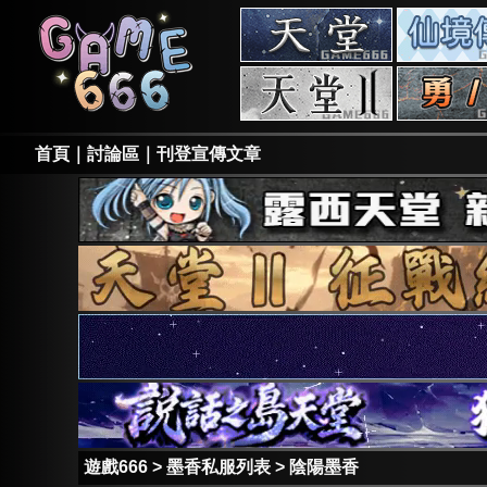
天
堂
私
天
服
堂
II
私
首頁
｜
討論區
｜
刊登宣傳文章
服
遊戲666
>
墨香私服列表
>
陰陽墨香