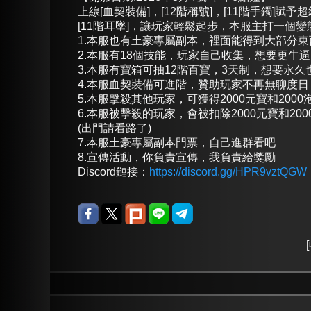
上線[血契裝備]，[12階稱號]，[11階手鐲]賦予
[11階耳墜]，讓玩家輕鬆起步，本服主打一個變
1.本服也有土豪專屬副本，裡面能得到大部分
2.本服有18個技能，玩家自己收集，想要更牛
3.本服有寶箱可抽12階百寶，3天制，想要永
4.本服血契裝備可進階，贊助玩家不再無聊度日
5.本服擊殺其他玩家，可獲得2000元寶和2000
6.本服被擊殺的玩家，會被扣除2000元寶和200
(出門請看路了)
7.本服土豪專屬副本門票，自己進群看吧
8.宣傳活動，你負責宣傳，我負責給獎勵
Discord鏈接：
https://discord.gg/HPR9vztQGW
[