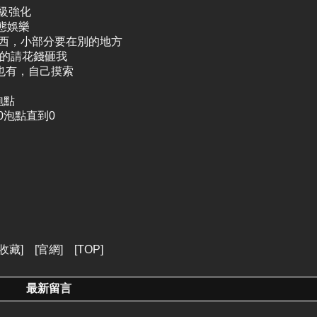
超級強化
態娛樂
東西，小部分要在別的地方
逼的請花錢砸我
久也有，自己摸索
泡點
0泡點直到0
收藏
] [
官網
] [
TOP
]
最新留言