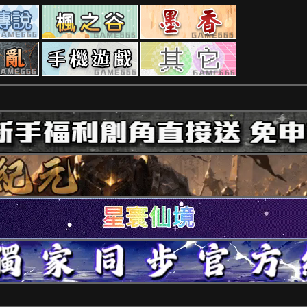
RO
楓
墨
私
之
香
服
谷
私
勇、
手
其
私
服
亂
游
它
服
私
私
私
服
服
服