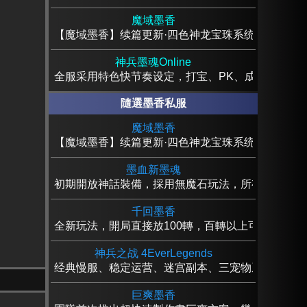
魔域墨香
【魔域墨香】续篇更新·四色神龙宝珠系统·全新简化
神兵墨魂Online
全服采用特色快节奏设定，打宝、PK、成长更爽快
隨選墨香私服
魔域墨香
【魔域墨香】续篇更新·四色神龙宝珠系统·全新简化
墨血新墨魂
初期開放神話裝備，採用無魔石玩法，所有裝備資源
千回墨香
全新玩法，開局直接放100轉，百轉以上可獲得大量
神兵之战 4EverLegends
经典慢服、稳定运营、迷宫副本、三宠物系统
巨爽墨香