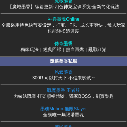
魔域墨香
【魔域墨香】续篇更新·四色神龙宝珠系统·全新简化玩法
神兵墨魂Online
全服采用特色快节奏设定，打宝、PK、成长更爽快，散人玩家
也能轻松追进度
傳奇墨香
獨家玩法｜經典回歸｜熱血再燃｜亂戰江湖
隨選墨香私服
风云墨香
300R 可以打天下 不信来试试 ~
戰魔墨香 王者服
力敏法職業 打架順暢體驗，獨家BOSS，刷寶樂趣
墨魂Mohun-無限Slayer
全網唯一無限塔墨魂