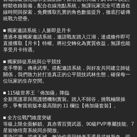
輕鬆收錄裝備，配合在線泡點系統，無課玩家完全可透過在
線時間與探索，免費獲取扎實的角色數值提升，徹底打破傳
統戰力壁壘。
■ 獨家邀請系統：人脈即是月卡
透過本服獨家邀請系統，邀請戰友踏入江湖，達成條件即可
直接獲取【月卡】特權。將社交轉化為實質收益，無課也能
享受月卡待遇。
■ 獨家師徒系統與公平競技
老手帶新，傳承武學。搭配邀請系統，與好友共同建立師徒
關係，我們致力於打造真正的公平競技武林生態，確保每一
位玩家的生存空間。
■ 115級世界王「佈加薩」降臨
全新黑護罩與黑護體機制實裝。踏入不歸谷，挑戰極限操
作，爭奪當前版本最高階的 11 欄位【佈加薩套裝】。
■ 全方位戰鬥維度突破
等級上限全面解鎖、真赤霄百寶武器、90級PVP專屬技能、7
星寵物培育系統同步開放。
墨染江湖，武魂不滅。無論你是回鍋老手還是武林新血，現