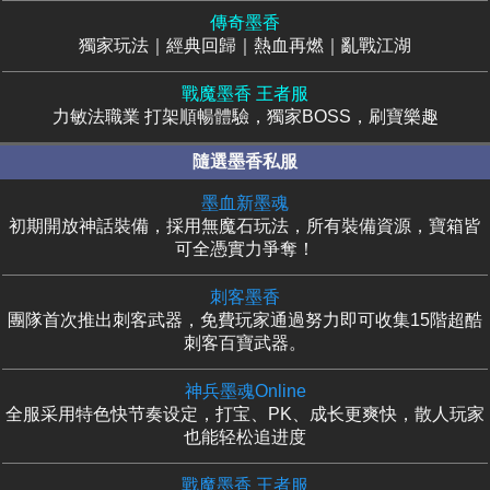
傳奇墨香
獨家玩法｜經典回歸｜熱血再燃｜亂戰江湖
戰魔墨香 王者服
力敏法職業 打架順暢體驗，獨家BOSS，刷寶樂趣
隨選墨香私服
墨血新墨魂
初期開放神話裝備，採用無魔石玩法，所有裝備資源，寶箱皆
可全憑實力爭奪！
刺客墨香
團隊首次推出刺客武器，免費玩家通過努力即可收集15階超酷
刺客百寶武器。
神兵墨魂Online
全服采用特色快节奏设定，打宝、PK、成长更爽快，散人玩家
也能轻松追进度
戰魔墨香 王者服