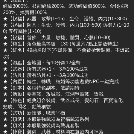
經驗3000%、技能經驗200%、武功經驗值500%、金錢掉落
200%、掉寶機100%
★【祝福】武器：攻擊(1~15)，生命、護體、內力(10~300)
★【祝福】防具：生命、護體、内力(100~500) 防御力(1~10
0) 五行屬性(1~10)
★【祝福】首飾：力量、敏捷、體質、心脈(10~30)
★【轉生】角色最高等級：130 (每週六7點正開放轉生)
★【紅名】49惡名以下(不爆裝備、不會被搶奪裝備、不爆武
功)
★【泡點】全地圖：每10分鐘12金幣
★【武器】所有武器+1 ~ +3為100%成功
★【防具】所有防具+1 ~ +3為100%成功
★【內置】轉生、轉職、結婚等功能遊戲NPC一鍵完成
★【副本】各種特色副本、敬請期待
★【活動】要塞戰、攻城戰、江湖爭霸戰、盟戰
★【特色】經典組合裝備、武器成長、變幻石、百寶進化、
翅膀、閃名、動態稱號
★【武功】新技能，職業平衡
★【頂武】本服最強武器為祝福武器系列
★【頂裝】本服最強裝備為戰魂套裝
★【掉寶】裝備，武器，材料均在遊戲內可掉落