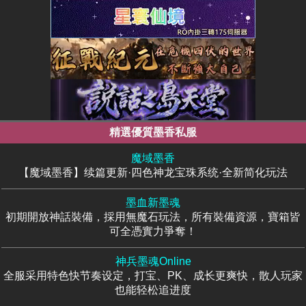
精選優質墨香私服
魔域墨香
【魔域墨香】续篇更新·四色神龙宝珠系统·全新简化玩法
墨血新墨魂
初期開放神話裝備，採用無魔石玩法，所有裝備資源，寶箱皆
可全憑實力爭奪！
神兵墨魂Online
全服采用特色快节奏设定，打宝、PK、成长更爽快，散人玩家
也能轻松追进度