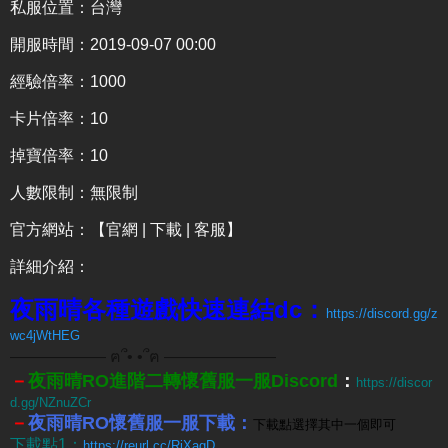
私服位置：台灣
開服時間：2019-09-07 00:00
經驗倍率：1000
卡片倍率：10
掉寶倍率：10
人數限制：無限制
官方網站：
【官網 | 下載 | 客服】
詳細介紹
：
夜雨晴各種
遊戲快速連結dc：
https://discord.gg/z
wc4jWtHEG
—————— ฅ՞• •՞ฅ ———————
－
夜雨晴RO進階二轉懷舊服一服Discord
：
https://discor
d.gg/NZnuZCr
－
夜雨晴RO懷舊服一服下載：
下載點選擇其中一個即可
下載點1：
https://reurl.cc/RjXagD