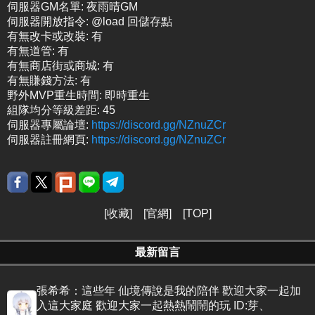
伺服器GM名單: 夜雨晴GM
伺服器開放指令: @load 回儲存點
有無改卡或改裝: 有
有無道管: 有
有無商店街或商城: 有
有無賺錢方法: 有
野外MVP重生時間: 即時重生
組隊均分等級差距: 45
伺服器專屬論壇:
https://discord.gg/NZnuZCr
伺服器註冊網頁:
https://discord.gg/NZnuZCr
[
收藏
] [
官網
] [
TOP
]
最新留言
張希希：這些年 仙境傳說是我的陪伴 歡迎大家一起加
入這大家庭 歡迎大家一起熱熱鬧鬧的玩 ID:芽、