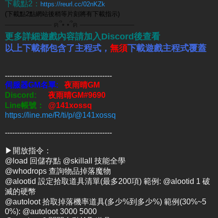
下載點2：
https://reurl.cc/02nKZk
(下載點2點網站後稍等片刻將有下載指示)
—————— ฅ՞• •՞ฅ ———————
更多詳細遊戲內容請加入Discord後查看
以上下載都包含了主程式，
無須
下載遊戲主程式覆蓋
--------------------------------------------
伺服器GM名單:
夜雨晴GM
Discord:
夜雨晴GM#9690
Line帳號：
@141xossq
https://line.me/R/ti/p/@141xossq
--------------------------------------------
▶開放指令：
@load 回儲存點 @skillall 技能全學
@whodrops 查詢物品掉落魔物
@alootid 設定拾取道具清單(最多200項) 範例: @alootid 1 破
滅的硬幣
@autoloot 拾取掉落機率道具(多少%到多少%) 範例(30%~5
0%): @autoloot 3000 5000