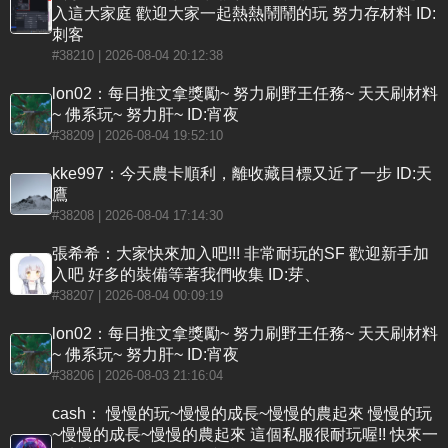
入這大家庭 歡迎大家一起熱熱鬧鬧的玩 努力存材料 ID:
刺客
#38210
| 2026-08-04 20:12:38
lon02：每日推文拿獎勵~ 努力刷野王任務~ 天天刷材料
~ 佛系玩~ 努力肝~ ID:宵夜
#38209
| 2026-08-04 19:52:10
kke997：今天農卡順利，離收藏目標又近了一步 ID:天
鷹
#38208
| 2026-08-04 17:14:30
張希希：大家快來加入吧!!! 非常耐玩的SF 歡迎新手加
入吧 好多的裝備等著我們收集 ID:芽、
#38207
| 2026-08-04 00:09:19
lon02：每日推文拿獎勵~ 努力刷野王任務~ 天天刷材料
~ 佛系玩~ 努力肝~ ID:宵夜
#38206
| 2026-08-03 21:16:04
cash： 慢慢的玩~慢慢的成長~慢慢的農起來 慢慢的玩
~慢慢的成長~慢慢的農起來 這個私服很耐玩喔!! 快來一