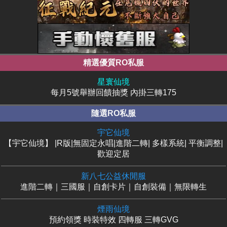
精選優質RO私服
星寰仙境
每月5號舉辦回饋抽獎 內掛三轉175
隨選RO私服
宇它仙境
【宇它仙境】 |R版|無固定永唱|進階二轉| 多樣系統| 平衡調整|
歡迎定居
新八七公益休閒服
進階二轉｜三國服｜自創卡片｜自創裝備｜無限轉生
煙雨仙境
預約領獎 時裝特效 四轉服 三轉GVG