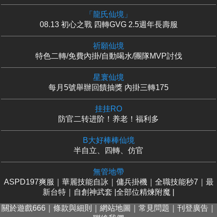
「龍氏仙境」
08.13 初心之戰 四轉GVG 2.5週年長壽服
祈願仙境
特色二轉/免費內掛/自動喝水/團隊MVP討伐
星寰仙境
每月5號舉辦回饋抽獎 內掛三轉175
挂挂RO
防官二转进阶！养老！福利多
B大好棒棒仙境
半自立、四轉、仿官
無管地帶
ASPD197爽服｜華麗技能自詠｜傭兵掛機｜全職技能秒7｜最
新台特｜自創神武套 |全部位精煉附魔 |
關於遊戲666
｜
條款與細則
｜
網站地圖
｜
常見問題
｜
刊登廣告
｜