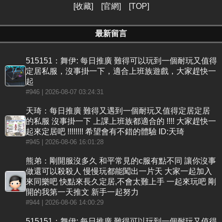
[
收藏
] [
官網
] [
TOP
]
最新留言
515151：舞伊: 每日推廣 難得可以玩到一個耐玩又值得
定居私服，沒事掛一下，適合上班族遊戲，大家趕快一
起
#946
| 2026-08-07 03:24:31
天琦：每日推廣 難得又遇到一個耐玩又值得定居定居
的私服 沒事掛一下 上課上班族都適合的 !!!! 大家趕快一
起來定居吧 !!!!!!!! 希望會有不錯的體驗 ID:天琦
#945
| 2026-08-06 16:01:28
熊弟：剛開服沒多久 和平常見的c服有點不同 讓你沒事
做還可以殺殺人 慢慢玩都能闖出一片天 大家一起加入
來同樂吧 快點來長久定居,不會太難上手 一起來玩吧 剛
開的我第一天推文 新手一起努力
#944
| 2026-08-06 14:00:29
515151：舞伊: 每日推廣 難得可以玩到一個耐玩又值得