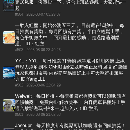
定居私服，沒事掛一下，適合上班族遊戲，大家趕快一
起
#504
| 2026-08-07 03:29:37
一醉入紅塵：開始公測五三天， 目前還在試驗中， 每
日推廣有獎勵， 每月回饋有抽獎， 半自立輕鬆上手，
角色平衡努力中， 回到最初的感動， 走過路過別錯
過。 ID：紅塵
#503
| 2026-08-06 23:49:26
YYL：YYL：每日推薦 打寶物 練等還可以用內掛 上線
無壓力刷刷副本 GM也很給立及時修正及時回復 好賺錢
玩家也都很友善 內容簡單易懂好上手每天輕鬆掛無壓
力 ID:YangLLL
#502
| 2026-08-06 22:04:29
Weiweit：每日推推~~每天推廣都有獎勵可以領哦 還有
回饋抽獎！ 免費內掛 解放雙手！ 內容簡單易懂好上手
適合放鬆遊玩~快來一起加入八！ID:微風
#501
| 2026-08-06 21:02:53
Jasoupr：每天推廣都有獎勵可以領哦 還有回饋抽獎！