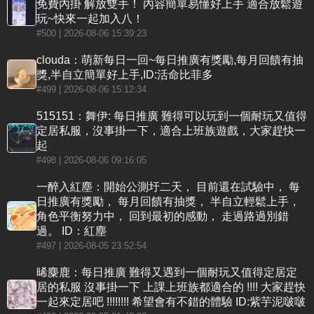
免費內掛 解放雙手！ 內容簡單易懂好上手 適合放鬆遊
玩~快來一起加入八！
#500
| 2026-08-06 15:39:23
clouda：萌新每日一回~每日推廣有獎勵,每月回饋有抽
獎,半自立簡單好上手,ID:活命比菲多
#499
| 2026-08-06 15:12:34
515151：舞伊: 每日推廣 難得可以玩到一個耐玩又值得
定居私服，沒事掛一下，適合上班族遊戲，大家趕快一
起
#498
| 2026-08-06 09:16:05
一醉入紅塵：開始公測圩二天， 目前還在試驗中， 每
日推廣有獎勵， 每月回饋有抽獎， 半自立輕鬆上手，
角色平衡努力中， 回到最初的感動， 走過路過別錯
過。 ID：紅塵
#497
| 2026-08-05 23:52:54
晞麋鹿：每日推廣 難得又遇到一個耐玩又值得定居定
居的私服 沒事掛一下 上課上班族都適合的 !!!! 大家趕快
一起來定居吧 !!!!!!!! 希望會有不錯的體驗 ID:紫芋泥啵啵