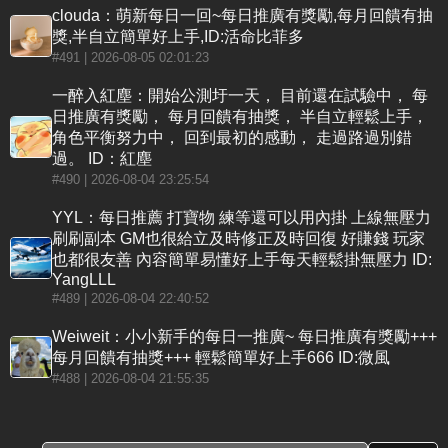
clouda：萌新每日一回~每日推廣有獎勵,每月回饋有抽
獎,半自立簡單好上手,ID:活命比菲多
#491
| 2026-08-05 02:01:23
一醉入紅塵：開始公測圩一天， 目前還在試驗中， 每
日推廣有獎勵， 每月回饋有抽獎， 半自立輕鬆上手，
角色平衡努力中， 回到最初的感動， 走過路過別錯
過。 ID：紅塵
#490
| 2026-08-04 23:25:54
YYL：每日推薦 打寶物 練等還可以用內掛 上線無壓力
刷刷副本 GM也很給立及時修正及時回復 好賺錢 玩家
也都很友善 內容簡單易懂好上手每天輕鬆掛無壓力 ID:
YangLLL
#489
| 2026-08-04 22:40:52
Weiweit：小小新手的每日一推廣~ 每日推廣有獎勵+++
每月回饋有抽獎+++ 輕鬆簡單好上手666 ID:微風
#488
| 2026-08-04 21:55:35