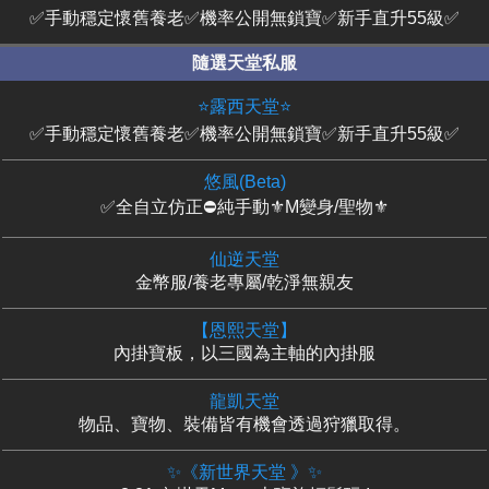
✅手動穩定懷舊養老✅機率公開無鎖寶✅新手直升55級✅
隨選天堂私服
⭐露西天堂⭐
✅手動穩定懷舊養老✅機率公開無鎖寶✅新手直升55級✅
悠風(Beta)
✅全自立仿正⛔純手動⚜️M變身/聖物⚜️
仙逆天堂
金幣服/養老專屬/乾淨無親友
【恩熙天堂】
內掛寶板，以三國為主軸的內掛服
龍凱天堂
物品、寶物、裝備皆有機會透過狩獵取得。
✨《新世界天堂 》✨