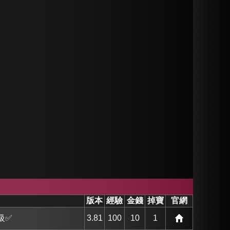
版本
經驗
金錢
掉寶
官網
級✅
3.81
100
10
1
網
站