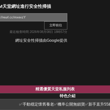
M天堂網址進行安全性掃描
最近檢查時間:2026年08月08日 18時57分
網址安全性掃描由Google提供
精選優質天堂私服列表
特色介紹
✅手動穩定懷舊養老✅機率公開無鎖寶✅新手直升55