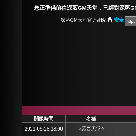
您正準備前往深藍GM天堂，已經對深藍G
深藍GM天堂官方網站
安全
開服時間
名稱
⭐露西天堂⭐
2021-05-28 18:00