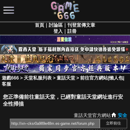
首頁
｜
討論區
｜
刊登宣傳文章
登入
｜
註冊
遊戲666
>
天堂私服列表
>
童話天堂
>
前往官方網站|懶人包|
客服
您正準備前往童話天堂，已經對童話天堂網址進行安
全性掃描
童話天堂官方網站
安全