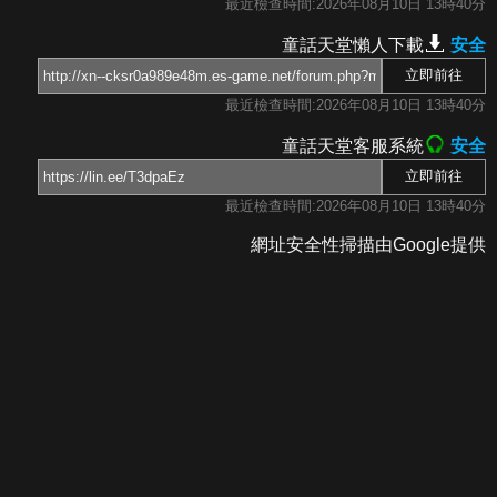
最近檢查時間:2026年08月10日 13時40分
童話天堂懶人下載
安全
最近檢查時間:2026年08月10日 13時40分
童話天堂客服系統
安全
最近檢查時間:2026年08月10日 13時40分
網址安全性掃描由Google提供