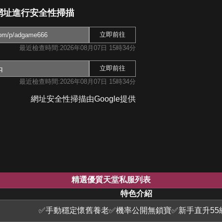
網址進行安全性掃描
最近檢查時間:2026年08月07日 15時34分
最近檢查時間:2026年08月07日 15時34分
網址安全性掃描由Google提供
精選優質天堂私服列表
特色介紹
✅手動穩定懷舊養老✅機率公開無鎖寶✅新手直升55