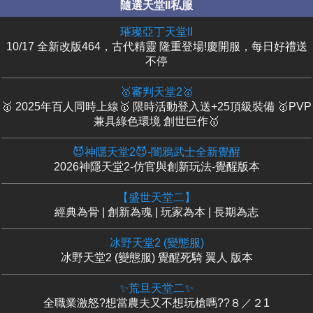
隨選天堂II私服
璀璨亞丁天堂II
10/17 全新改版464，古代精靈 隆重登場!慶開服，每日好禮送
不停
🥇審判天堂2🥇
🥇 2025年百人同時上線🥇 限時活動登入送+25頂級裝備 🥇PVP
兼具綠色環境 創世巨作🥇
😈神隱天堂2😈-闇鴉武士全新覺醒
2026神隱天堂2-仿官與創新玩法-覺醒版本
【盛世天堂二】
經典為骨 | 創新為魂 | 玩家為本 | 長期為志
冰野天堂2 (變態服)
冰野天堂2 (變態服) 覺醒死騎 翼人 版本
✨荒旦天堂二✨
全職業激怒?想當農夫又不想玩槍嗎??８／２1