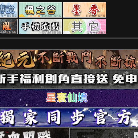
RO
楓
墨
私
之
香
服
谷
私
勇、
手
其
私
服
亂
游
它
服
私
私
私
服
服
服