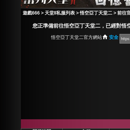
遊戲666
>
天堂II私服列表
>
悟空亞丁天堂二
>
前往官
您正準備前往悟空亞丁天堂二，已經對悟
悟空亞丁天堂二官方網站
安全