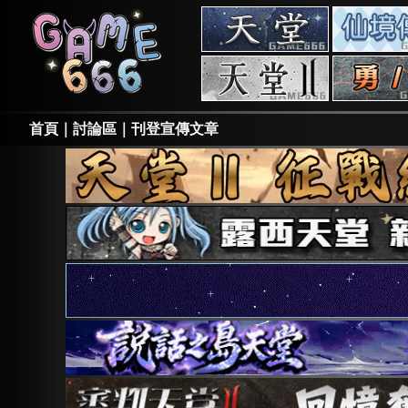
天
堂
私
天
服
堂
II
私
首頁
｜
討論區
｜
刊登宣傳文章
服