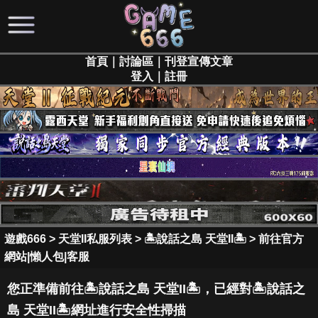
首頁
｜
討論區
｜
刊登宣傳文章
登入
｜
註冊
遊戲666
>
天堂II私服列表
>
🏝️說話之島 天堂II🏝️
>
前往官方
網站|懶人包|客服
您正準備前往🏝️說話之島 天堂II🏝️，已經對🏝️說話之
島 天堂II🏝️網址進行安全性掃描