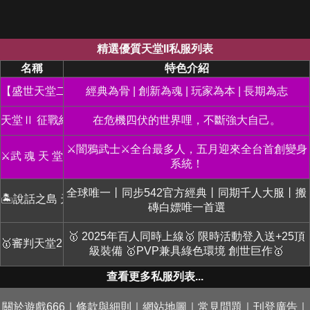
精選優質天堂II私服列表
名稱
特色介紹
【盛世天堂二】
經典為骨 | 創新為魂 | 玩家為本 | 長期為志
天堂Ⅱ 征戰紀元
在危機四伏的世界哩，不斷強大自己。
⚔️闇鴉武士⚔️全台最多人，五月迎來全台首創變身
⚔️武 魂 天 堂 2⚔️
系統！
全球唯一丨同步542官方經典丨同期千人大服丨搬
🏝️說話之島 天堂II🏝️
磚白嫖唯一首選
🥇 2025年百人同時上線🥇 限時活動登入送+25頂
🥇審判天堂2🥇
級裝備 🥇PVP兼具綠色環境 創世巨作🥇
查看更多私服列表...
關於遊戲666
｜
條款與細則
｜
網站地圖
｜
常見問題
｜
刊登廣告
｜