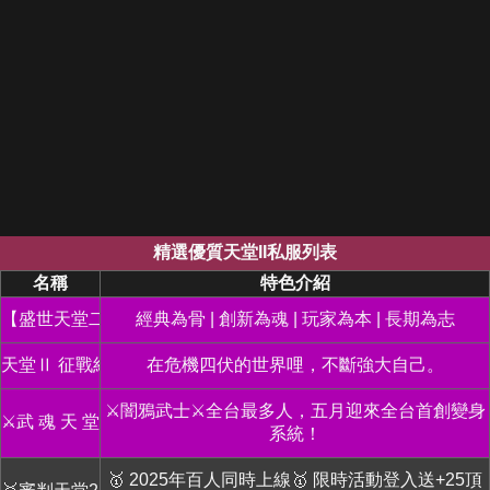
精選優質天堂II私服列表
名稱
特色介紹
【盛世天堂二】
經典為骨 | 創新為魂 | 玩家為本 | 長期為志
天堂Ⅱ 征戰紀元
在危機四伏的世界哩，不斷強大自己。
⚔️闇鴉武士⚔️全台最多人，五月迎來全台首創變身
⚔️武 魂 天 堂 2⚔️
系統！
🥇 2025年百人同時上線🥇 限時活動登入送+25頂