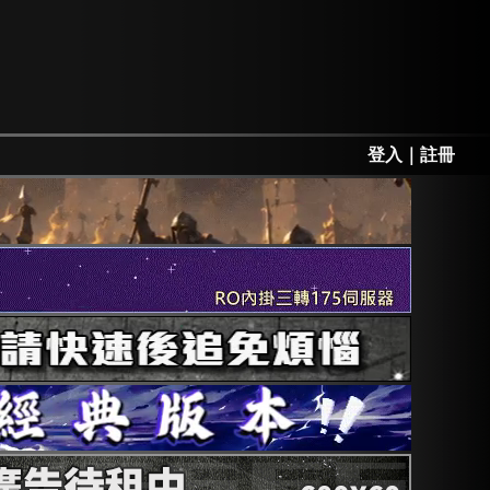
登入
｜
註冊