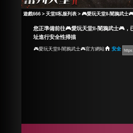
遊戲666
>
天堂II私服列表
>
🎮愛玩天堂ll-闇鴉武士
您正準備前往🎮愛玩天堂ll-闇鴉武士🎮，已
址進行安全性掃描
🎮愛玩天堂ll-闇鴉武士🎮官方網站
安全