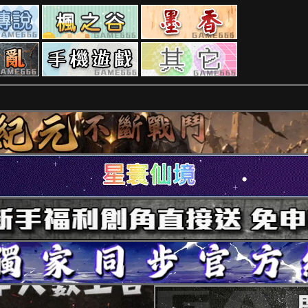
RO
楓
墨
私
之
香
服
谷
私
勇、
手
其
私
服
亂
游
它
服
私
私
私
服
服
服