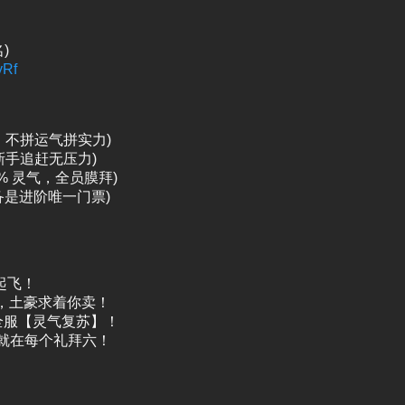
)
yRf
成功，不拼运气拼实力)
，新手追赶无压力)
0% 灵气，全员膜拜)
装备是进阶唯一门票)
服起飞！
货，土豪求着你卖！
即全服【灵气复苏】！
洗牌就在每个礼拜六！