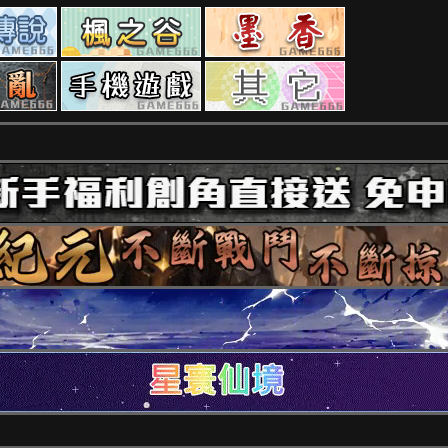
RO
楓
墨
私
之
香
服
谷
私
勇、
手
其
私
服
亂
游
它
服
私
私
私
服
服
服