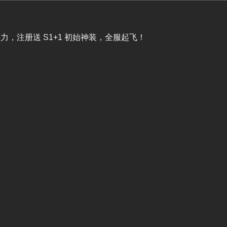
实力，注册送 S1+1 初始神装，全服起飞！