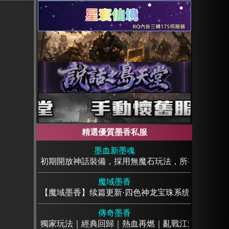
精選優質墨香私服
墨血新墨魂
初期開放神話裝備，採用無魔石玩法，所有裝備資源
魔域墨香
【魔域墨香】续篇更新·四色神龙宝珠系统·全新简化
傳奇墨香
獨家玩法｜經典回歸｜熱血再燃｜亂戰江湖