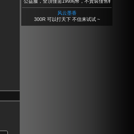
公益服，全頂僅需199馬幣，不賣裝僅售輔助配套，
风云墨香
300R 可以打天下 不信来试试 ~