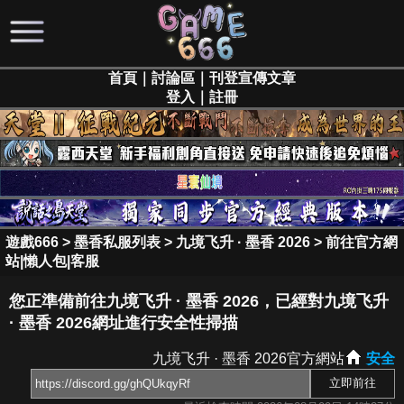
首頁
｜
討論區
｜
刊登宣傳文章
登入
｜
註冊
遊戲666
>
墨香私服列表
>
九境飞升 · 墨香 2026
>
前往官方網
站|懶人包|客服
您正準備前往九境飞升 · 墨香 2026，已經對九境飞升
· 墨香 2026網址進行安全性掃描
九境飞升 · 墨香 2026官方網站
安全