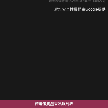
最近檢查時間:2026年08月09日 14時27分
網址安全性掃描由Google提供
精選優質墨香私服列表