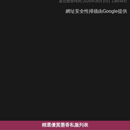
最近檢查時間:2026年08月10日 13時44分
網址安全性掃描由Google提供
精選優質墨香私服列表