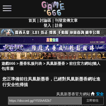
首頁
｜
討論區
｜
刊登宣傳文章
登入
｜
註冊
遊戲666
>
墨香私服列表
>
凤凰新墨香
>
前往官方網站|懶人
包|客服
您正準備前往凤凰新墨香，已經對凤凰新墨香網址進
行安全性掃描
凤凰新墨香官方網站
安全