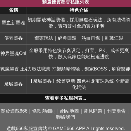
精選優質墨香私服列表
名稱
特色介紹
初期開放神話裝備，採用無魔石玩法，所有裝備資
墨血新墨魂
源，寶箱皆可全憑實力爭奪！
傳奇墨香
獨家玩法｜經典回歸｜熱血再燃｜亂戰江湖
全服采用特色快节奏设定，打宝、PK、成长更爽
神兵墨魂Online
快，散人玩家也能轻松追进度
戰魔墨香 王者服
力敏法職業 打架順暢體驗，獨家BOSS，刷寶樂趣
【魔域墨香】续篇更新·四色神龙宝珠系统·全新简
魔域墨香
化玩法
查看更多私服列表...
關於遊戲666
｜
條款與細則
｜
網站地圖
｜
常見問題
｜
刊登廣告
｜
聯絡我們
遊戲666私服宣傳站 © GAME666.APP All rights reserved.