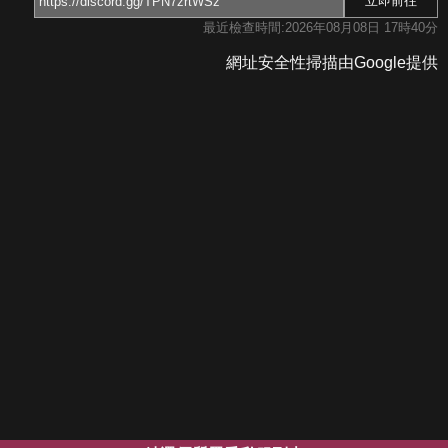
最近檢查時間:2026年08月08日 17時40分
網址安全性掃描由Google提供