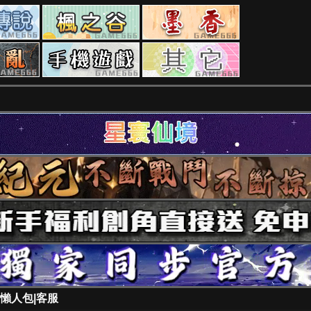
RO
楓
墨
私
之
香
服
谷
私
勇、
手
其
私
服
亂
游
它
服
私
私
私
服
服
服
懶人包|客服