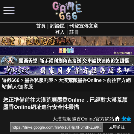
首頁
｜
討論區
｜
刊登宣傳文章
登入
｜
註冊
遊戲666
>
墨香私服列表
>
大漠荒颜墨香Online
>
前往官方網
站|懶人包|客服
您正準備前往大漠荒颜墨香Online，已經對大漠荒颜
墨香Online網址進行安全性掃描
大漠荒颜墨香Online官方網站
安全