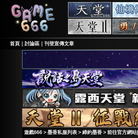
天
堂
私
天
服
堂
II
私
首頁
｜
討論區
｜
刊登宣傳文章
服
遊戲666
>
墨香私服列表
>
締約墨香
>
前往官方網站|