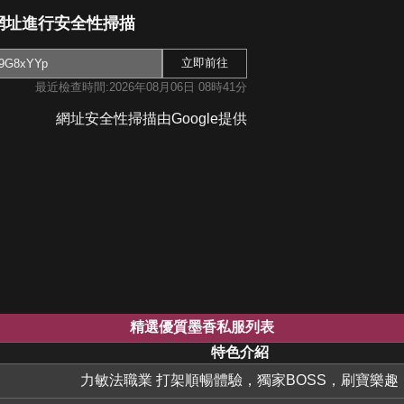
網址進行安全性掃描
最近檢查時間:2026年08月06日 08時41分
網址安全性掃描由Google提供
精選優質墨香私服列表
特色介紹
力敏法職業 打架順暢體驗，獨家BOSS，刷寶樂趣