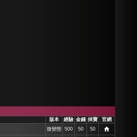
版本
經驗
金錢
掉寶
官網
微變態
500
50
50
網
站