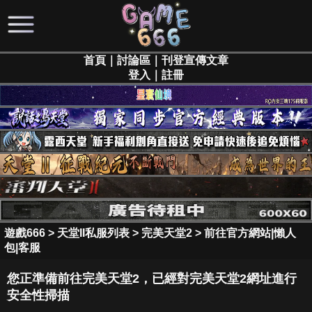
首頁
｜
討論區
｜
刊登宣傳文章
登入
｜
註冊
遊戲666
>
天堂II私服列表
>
完美天堂2
>
前往官方網站|懶人
包|客服
您正準備前往完美天堂2，已經對完美天堂2網址進行
安全性掃描