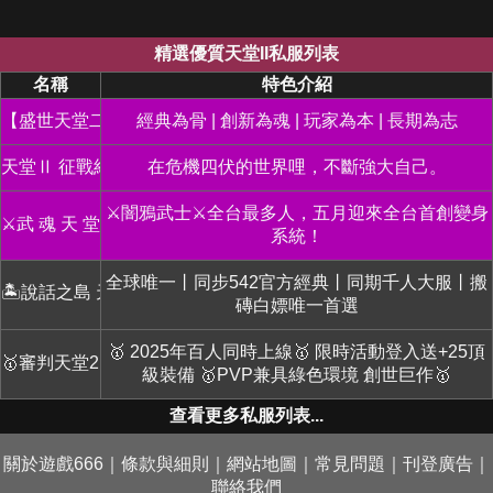
精選優質天堂II私服列表
名稱
特色介紹
【盛世天堂二】
經典為骨 | 創新為魂 | 玩家為本 | 長期為志
天堂Ⅱ 征戰紀元
在危機四伏的世界哩，不斷強大自己。
⚔️闇鴉武士⚔️全台最多人，五月迎來全台首創變身
⚔️武 魂 天 堂 2⚔️
系統！
全球唯一丨同步542官方經典丨同期千人大服丨搬
🏝️說話之島 天堂II🏝️
磚白嫖唯一首選
🥇 2025年百人同時上線🥇 限時活動登入送+25頂
🥇審判天堂2🥇
級裝備 🥇PVP兼具綠色環境 創世巨作🥇
查看更多私服列表...
關於遊戲666
｜
條款與細則
｜
網站地圖
｜
常見問題
｜
刊登廣告
｜
聯絡我們