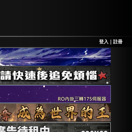
登入
｜
註冊