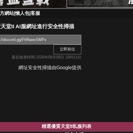
方網站|懶人包|客服
天堂II AI服網址進行安全性掃描
最近檢查時間:2026年08月08日 16時11分
網址安全性掃描由Google提供
精選優質天堂II私服列表