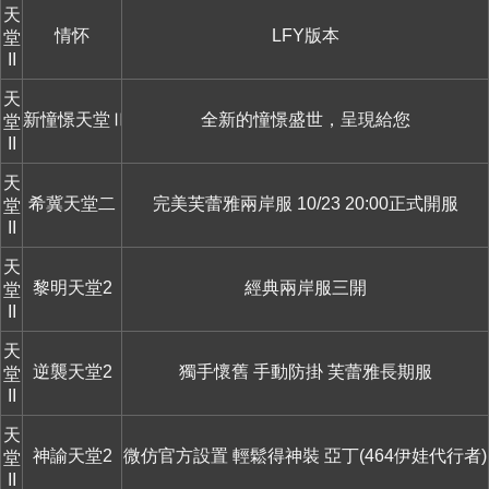
天
情怀
LFY版本
堂
II
天
新憧憬天堂Ⅱ
全新的憧憬盛世，呈現給您
堂
II
天
希冀天堂二
完美芙蕾雅兩岸服 10/23 20:00正式開服
堂
II
天
黎明天堂2
經典兩岸服三開
堂
II
天
逆襲天堂2
獨手懷舊 手動防掛 芙蕾雅長期服
堂
II
天
神諭天堂2
微仿官方設置 輕鬆得神裝 亞丁(464伊娃代行者)
堂
II