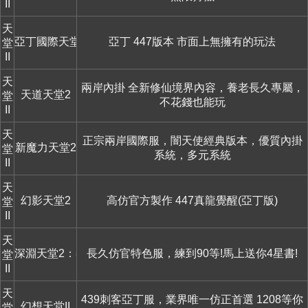
II
天
亞丁國際天堂2
亞丁 447版本 市面上無擁有的玩法
堂
II
天
兩岸內掛 全新修仙境界內容，養老長久專屬，
天道天堂2
堂
不花錢也能玩
II
天
正宗兩岸國際服，闇天使經典版本，優質內掛
新魔力天堂2
堂
系統，多元系統
II
天
幻影天堂2
高仿官方製作 447真龍覺醒(亞丁版)
堂
II
天
深淵天堂2：黎明再起
長久仿官特色服，練到90等!馬上送你4星書!
堂
II
天
439刺客亞丁服，業界唯一仿正首選 1208等你
幻想天堂II
堂