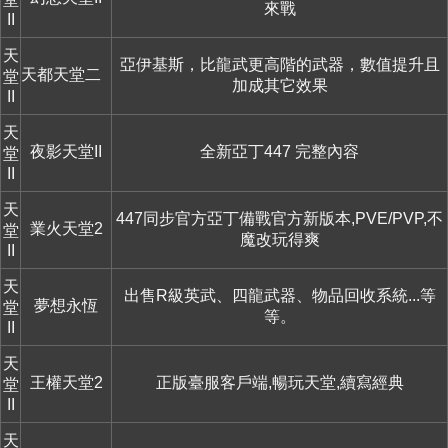
來戰
II
天
亞伊基斯，比龍武更高階的武器，數值提升且
天都天堂二 覺醒３６２版本
堂
加成其它效果
II
天
夜影天堂II
全新亞丁447 完整內容
堂
II
天
447同步官方亞丁備戰官方新版本,PVE/PVP,不
業火天堂2
堂
魔改玩得爽
II
天
出售R級英武、四龍武器、物品回收系統...等
夢想永恆
堂
等。
II
天
王權天堂2
正版臺服客戶端,暢玩天堂,續寫經典
堂
II
天