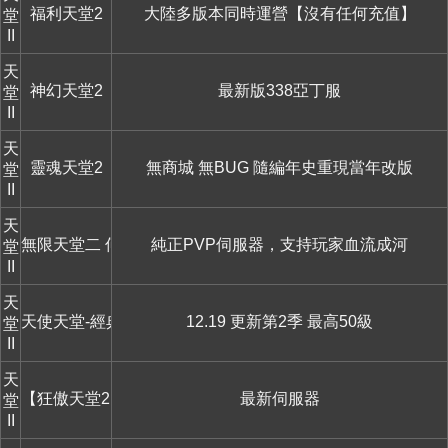
福利天堂2
大陸多版本同時運營【沒有任何充值】
堂
II
天
神幻天堂2
最新版338亞丁服
堂
II
天
靈魂天堂2
無商城 無BUG 隨編年史重現當年改版
堂
II
天
無限天堂二 何門奎斯覺醒
純正PVP伺服器，支持玩家血流成河
堂
II
天
天使天堂-經典懷舊
12.19 更新第2季 最高50級
堂
II
天
【狂傲天堂2】
最新伺服器
堂
II