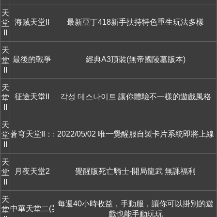
天
海贼天堂II
最新亞丁418新手扶持特色重生玩法多樣
堂
II
天
最後的戰爭
經典A3頂裝(無帝國陵墓版本)
堂
II
天
征途天堂II
각성 데스나이트 讓你體驗不一樣的遊戲風格
堂
II
天
蒼穹天堂II：璀璨編年史
2022/05/02 唯一覺醒服自製卡片系統即將上線
堂
II
天
月夜天堂2
覺醒版死亡騎士-開局龍武 無課福利
堂
II
天
每週40小時收益，手動服，讓你可以掛別的遊
中華天堂二(芙蕾雅)
堂
戲也能手動玩玩