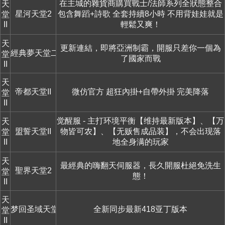
在主城的雜貨商購買戰士/法師系列全狀態整合
天
星河天堂2
包含舞蹈+詩歌 全套持續8小時 不用背娃娃就是
堂
II
輕鬆又爽！
天
更新連結，即將亞洲制霸，開服只差你一個為
經典夢天堂二
堂
了國家而戰
II
天
帝都天堂II
微仿官方 超狂內掛+自帶外掛 完美降落
堂
II
觉醒服 - 主打环境平衡【维持最新版本】、【万
天
盟誓天堂II
物皆可农】、【无贩售成品装】，不会出现落
堂
II
地全身满的玩家
天
最經典的嗨翻天伺服器，長久開服杜絕免洗生
聖界天堂2
堂
態！
II
天
梦回圣域天堂2
全新同步最新418亚丁版本
堂
II