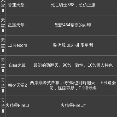
音速天堂II
死亡騎士388，超仿正服
堂
II
天
星露天堂II
覺醒464精靈的封印
堂
II
天
歐洲服 無外掛 限單開
L2 Reborn
堂
II
天
自由之翼
最初的嗨翻天、90%一致性、10%個人特色
堂
II
天
两岸巅峰芙蕾雅，0赞助也能嗨翻天，上线送会
朝夕天堂2
堂
员，练级容易，PK活动多
II
天
火精靈FireElf
火精靈FireElf
堂
II