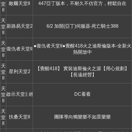
敵爾天堂II
447亞丁版本，不耐久不仿官方，輕鬆自在
堂
II
天
新路易天堂2
6/2 加開(亞丁)伺服器-死亡騎士388
堂
II
天
●復仇者天堂II●覺醒418火之迪斯倫版本-全新火
復仇者天堂II
堂
熱開放中
II
天
【覺醒418】 實裝迪斯倫火之源【用心規劃】
星利天堂2
堂
【長遠經營】
II
天
啟示天堂∥ 經典懷舊
DC看看
堂
II
天
扶桑天堂II
團隊導向獨樂樂不如眾樂樂
堂
II