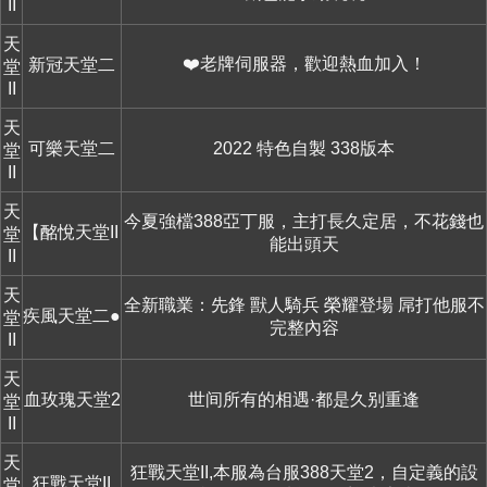
II
天
❤️老牌伺服器，歡迎熱血加入！
新冠天堂二
堂
II
天
可樂天堂二
2022 特色自製 338版本
堂
II
天
今夏強檔388亞丁服，主打長久定居，不花錢也
【酩悅天堂II】
堂
能出頭天
II
天
全新職業：先鋒 獸人騎兵 榮耀登場 屌打他服不
疾風天堂二●獸人騎兵●(亞丁版本))
堂
完整內容
II
天
血玫瑰天堂2
世间所有的相遇·都是久别重逢
堂
II
天
狂戰天堂II,本服為台服388天堂2，自定義的設
狂戰天堂II
堂