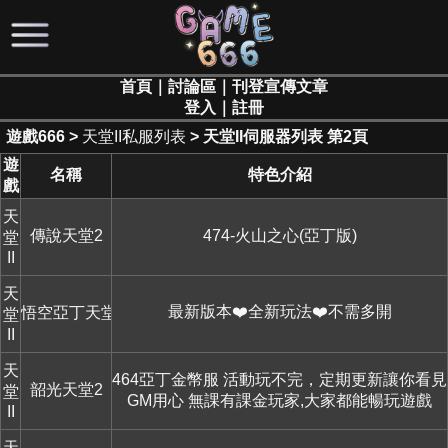
首頁
｜
討論區
｜
刊登宣傳文章
登入
｜
註冊
遊戲666
>
天堂II私服列表
> 天堂II伺服器列表 第2頁
遊
名稱
特色介紹
戲
天
傳說天堂2
474-火山之心(亞丁版)
堂
II
天
最新版本❤️全新玩法❤️不需多開
悟空亞丁天堂二
堂
II
天
464亞丁金幣服 活動玩不完，定期更新讓你看見
韶光天堂2
堂
GM用心 無課有課金玩家,大家都能暢玩遊戲
II
天