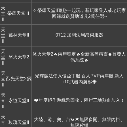
天
✧ 榮耀天堂II邀您一起玩，新玩家登入或老玩家
榮耀天堂Ⅱ
堂
回歸就送贊助道具2萬任選~
II
天
葛林天堂II
0712 加開法利昂伺服器
堂
II
天
冰火天堂2🔥兩岸穩定🔥全新高等精靈🔥首發人
冰火天堂2
堂
偶系統🔥
II
天
光輝魔法使入侵亞丁服,百人PVP兩岸服,新人
烈光天堂2(兩岸服)
堂
+10武器內裝起步
II
天
❤️年度鉅作遊戲幣回收，兩岸三地熱血加入！
永恆天堂II
堂
II
天
大陸、港、奧、台🌸🌸無限多開、無限內掛、
玫瑰天堂II
堂
無限狩獵