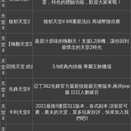
置，特色的體驗功能，歡迎大家來戰！
II
天
馥郁天堂2
馥郁天堂II 9/8重新洗白 商城幣隨你農
堂
II
天
最原汁原味的嗨翻天！支援L2掛機，讓你回到
【嗨翻天堂2】帶你回到十年前的快樂時光
堂
最懷念的天堂2時光
II
天
回憶天堂 經典服
3.9經典內掛服 專屬王飾獵場
堂
II
天
亞丁362先鋒官方最新技能最完整版本,兩岸pvp
先鋒天堂II
堂
服 日日人數破百
II
2021最推!!優質311版本，各式副本.頂裝皆可
天
卡利天堂II
農，農夫的天堂，眾多玩家好評，快來加入我
堂
II
們吧!!
天